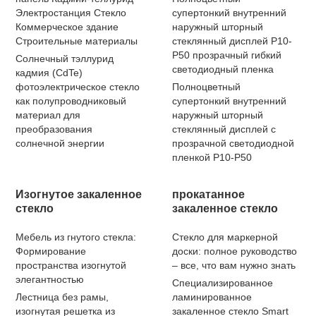
Электростанция Стекло
супертонкий внутренний
Коммерческое здание
наружный шторный
Строительные материалы
стеклянный дисплей P10-
P50 прозрачный гибкий
Солнечный тэллурид
светодиодный пленка
кадмия (CdTe)
фотоэлектрическое стекло
Полноцветный
как полупроводниковый
супертонкий внутренний
материал для
наружный шторный
преобразования
стеклянный дисплей с
солнечной энергии
прозрачной светодиодной
пленкой P10-P50
Изогнутое закаленное
прокатанное
стекло
закаленное стекло
Мебель из гнутого стекла:
Стекло для маркерной
Формирование
доски: полное руководство
пространства изогнутой
– все, что вам нужно знать
элегантностью
Специализированное
Лестница без рамы,
ламинированное
изогнутая решетка из
закаленное стекло Smart