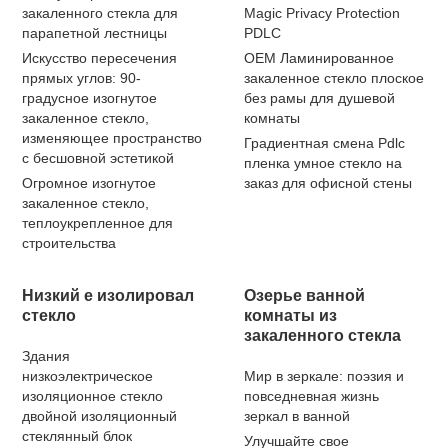
закаленного стекла для
Magic Privacy Protection
парапетной лестницы
PDLC
Искусство пересечения
OEM Ламинированное
прямых углов: 90-
закаленное стекло плоское
градусное изогнутое
без рамы для душевой
закаленное стекло,
комнаты
изменяющее пространство
Градиентная смена Pdlc
с бесшовной эстетикой
пленка умное стекло на
Огромное изогнутое
заказ для офисной стены
закаленное стекло,
теплоукрепленное для
строительства
Низкий e изолировал
Озерье ванной
стекло
комнаты из
закаленного стекла
Здания
низкоэлектрическое
Мир в зеркале: поэзия и
изоляционное стекло
повседневная жизнь
двойной изоляционный
зеркал в ванной
стеклянный блок
Улучшайте свое