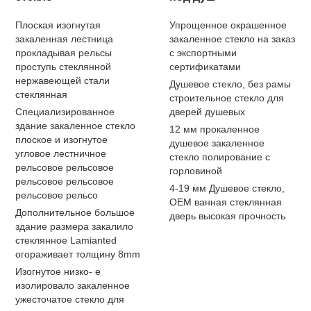
Плоская изогнутая
Упрощенное окрашенное
закаленная лестница
закаленное стекло на заказ
прокладывая рельсы
с экспортными
проступь стеклянной
сертификатами
нержавеющей стали
Душевое стекло, без рамы
стеклянная
строительное стекло для
Специализированное
дверей душевых
здание закаленное стекло
12 мм прокаленное
плоское и изогнутое
душевое закаленное
угловое лестничное
стекло полирование с
рельсовое рельсовое
горловиной
рельсовое рельсовое
4-19 мм Душевое стекло,
рельсовое рельсо
OEM ванная стеклянная
Дополнительное большое
дверь высокая прочность
здание размера закалило
стеклянное Lamianted
огораживает толщину 8mm
Изогнутое низко- е
изолировало закаленное
ужесточатое стекло для