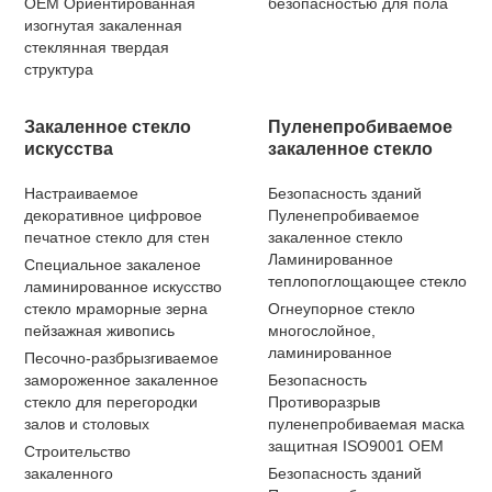
OEM Ориентированная
безопасностью для пола
изогнутая закаленная
стеклянная твердая
структура
Закаленное стекло
Пуленепробиваемое
искусства
закаленное стекло
Настраиваемое
Безопасность зданий
декоративное цифровое
Пуленепробиваемое
печатное стекло для стен
закаленное стекло
Ламинированное
Специальное закаленое
теплопоглощающее стекло
ламинированное искусство
стекло мраморные зерна
Огнеупорное стекло
пейзажная живопись
многослойное,
ламинированное
Песочно-разбрызгиваемое
замороженное закаленное
Безопасность
стекло для перегородки
Противоразрыв
залов и столовых
пуленепробиваемая маска
защитная ISO9001 OEM
Строительство
закаленного
Безопасность зданий