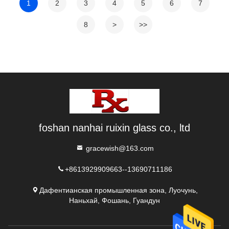
1
2
3
4
5
6
7
8
>
>>
foshan nanhai ruixin glass co., ltd
gracewish@163.com
+8613929909663--13690711186
Дафентианская промышленная зона, Луочунь,
Наньхай, Фошань, Гуандун