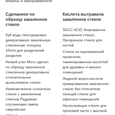
витрины и замораживателя
Сделанное по
Кислота вытравила
образцу закаленное
закаленное стекло
стекло
SGCC ACID Этированное
Куб воды текстурировал
закаленное стекло,
декоративную закаленную
Прозрачное стекло для
стеклянную толщину
ногтей
10mm для разделений
Стекло из оцинкованной
разделов
проволоки,
Низкий утюг Moru сделал
ламинированное кислотой
по образцу закаленное
для душевых и ванных
стеклянное декоративное
помещений
отличительное
Ледяной мороз кислота
вычисляемое стекло
гравированное закаленное
Низкожелезное солнечное
стекло без отпечатков
стекло с закаленным
пальцев стекло для
стеклом Радужная
офисных помещений
спутниковая лампа
Нескользящее стекло для
сверхбелая
проезжей части с высокой