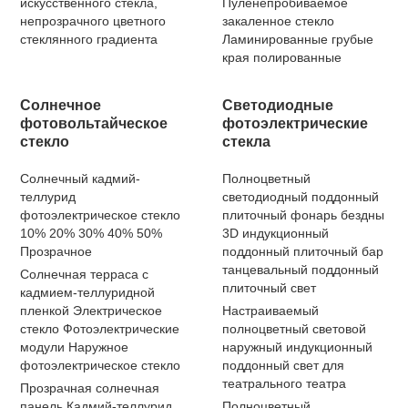
искусственного стекла,
Пуленепробиваемое
непрозрачного цветного
закаленное стекло
стеклянного градиента
Ламинированные грубые
края полированные
Солнечное
Светодиодные
фотовольтайческое
фотоэлектрические
стекло
стекла
Солнечный кадмий-
Полноцветный
теллурид
светодиодный поддонный
фотоэлектрическое стекло
плиточный фонарь бездны
10% 20% 30% 40% 50%
3D индукционный
Прозрачное
поддонный плиточный бар
танцевальный поддонный
Солнечная терраса с
плиточный свет
кадмием-теллуридной
пленкой Электрическое
Настраиваемый
стекло Фотоэлектрические
полноцветный световой
модули Наружное
наружный индукционный
фотоэлектрическое стекло
поддонный свет для
театрального театра
Прозрачная солнечная
панель Кадмий-теллурид
Полноцветный