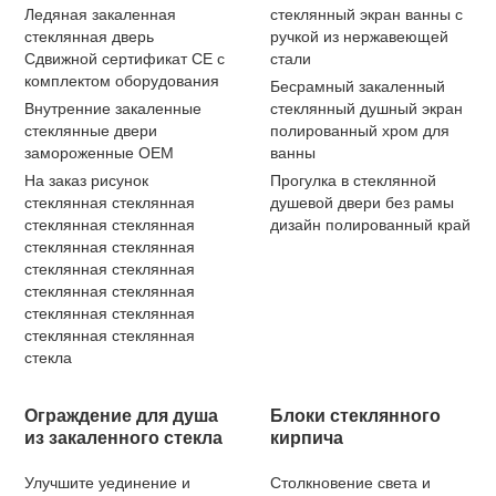
Ледяная закаленная
стеклянный экран ванны с
стеклянная дверь
ручкой из нержавеющей
Сдвижной сертификат CE с
стали
комплектом оборудования
Бесрамный закаленный
Внутренние закаленные
стеклянный душный экран
стеклянные двери
полированный хром для
замороженные OEM
ванны
На заказ рисунок
Прогулка в стеклянной
стеклянная стеклянная
душевой двери без рамы
стеклянная стеклянная
дизайн полированный край
стеклянная стеклянная
стеклянная стеклянная
стеклянная стеклянная
стеклянная стеклянная
стеклянная стеклянная
стекла
Ограждение для душа
Блоки стеклянного
из закаленного стекла
кирпича
Улучшите уединение и
Столкновение света и