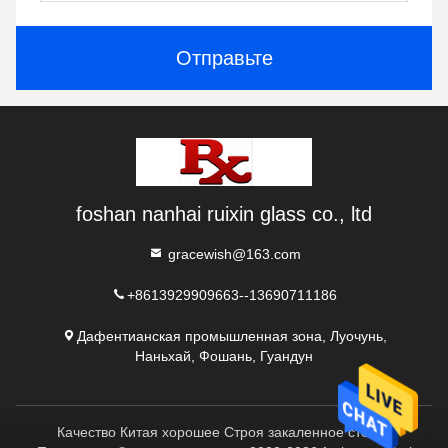
Отправьте
foshan nanhai ruixin glass co., ltd
gracewish@163.com
+8613929909663--13690711186
Дафентианская промышленная зона, Луочунь,
Наньхай, Фошань, Гуандун
Качество Китая хорошее Строя закаленное стекло