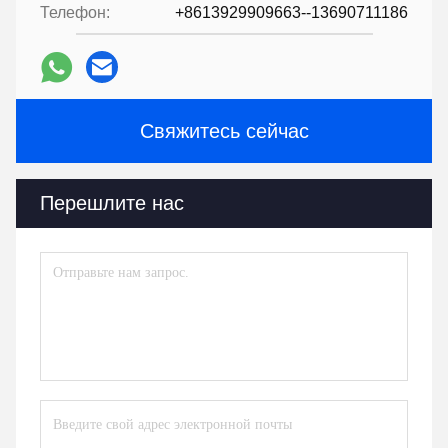
Телефон:
+8613929909663--13690711186
Свяжитесь сейчас
Перешлите нас