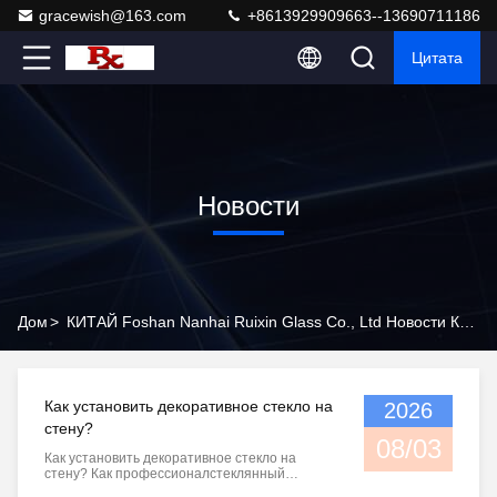
gracewish@163.com
+8613929909663--13690711186
Цитата
Новости
Дом
>
КИТАЙ Foshan Nanhai Ruixin Glass Co., Ltd Новости Компании
Как установить декоративное стекло на
2026
стену?
08/03
Как установить декоративное стекло на
стену? Как профессионалстеклянный
завод,мы уже давно занимаемся настройкой