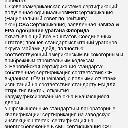
проектах:
Североамериканская система сертификаций:
полученная официально
NFRC
сертификация
(Национальный совет по рейтингу
окон),
CSA
Сертификация, заявленная на
NOA &
FPA одобрение урагана Флорида
,
охватывающий все 50 штатов Соединенных
Штатов; прошел стандарт испытаний ураганов
округа Майами-Дейд, полностью
соответствующий американским высокогорным и
прибрежным строительным кодексам.
Европейская сертификация стандарта:
собственная сертификация соответствия СЕ,
выданная TÜV Rheinland, с полными отчетами
испытаний на соответствие стандарту EN для
открытия внутрь, открытия
наружу,фиксированные окна и качающиеся
двери.
Промышленные стандарты и лабораторные
квалификации: сертификация на заводскую
инспекцию Intertek, сертификация на
энергосбережение NAMI, сертификация CSI,