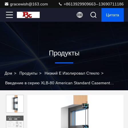
gracewish@163.com
+8613929909663--13690711186
Цитата
Продукты
Дом
>
Продукты
>
Низкий E Изолировал Стекло
>
Введение в серию XLB-80 American Standard Casement
Window