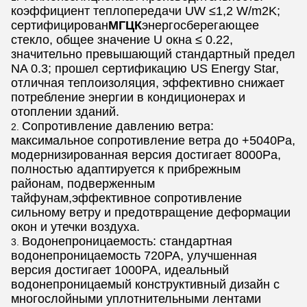
коэффициент теплопередачи UW ≤1,2 W/m2K;
сертифицирован
МГЦК
энергосберегающее
стекло, общее значение U окна ≤ 0.22,
значительно превышающий стандартный предел
NA 0.3; прошел сертификацию US Energy Star,
отличная теплоизоляция, эффективно снижает
потребление энергии в кондиционерах и
отоплении зданий.
Сопротивление давлению ветра:
максимальное сопротивление ветра до +5040Pa,
модернизированная версия достигает 8000Pa,
полностью адаптируется к прибрежным
районам, подверженным
тайфунам,эффективное сопротивление
сильному ветру и предотвращение деформации
окон и утечки воздуха.
Водонепроницаемость: стандартная
водонепроницаемость 720PA, улучшенная
версия достигает 1000PA, идеальный
водонепроницаемый конструктивный дизайн с
многослойными уплотнительными лентами