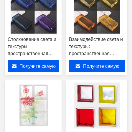
Столкновение света и
Взаимодействие света и
текстуры:
текстуры:
пространственная
пространственная
эстетическая
эстетическая революция
Получите самую
Получите самую
революция
расплавленных
кристаллических и
стеклянных кирпичей
лучшую цену
лучшую цену
стеклянных кирпичей