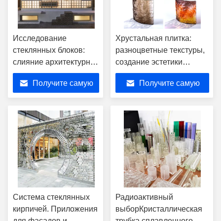
Исследование
Хрустальная плитка:
стеклянных блоков:
разноцветные текстуры,
слияние архитектурной
создание эстетики
эстетики и
пространственного
Получите самую
Получите самую
функциональности
искусства потолков и
инсталляций
лучшую цену
лучшую цену
Система стеклянных
Радиоактивный
кирпичей. Приложения
выборКристаллическая
для фасадов и
трубка сплавленного