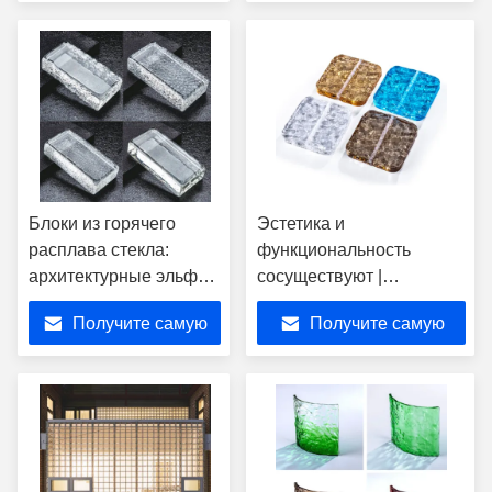
лучшую цену
лучшую цену
Блоки из горячего
Эстетика и
расплава стекла:
функциональность
архитектурные эльфы,
сосуществуют |
преображающие
Стеклоблоки с узором
Получите самую
Получите самую
пространственную
«Ледяной кристалл»:
эстетику
художественный секрет
лучшую цену
лучшую цену
преобразования
пространства