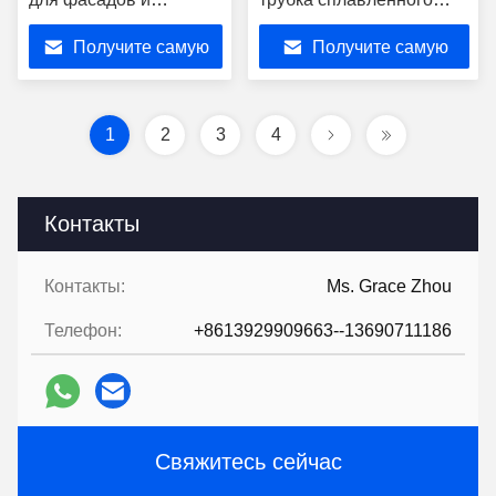
перегородок
искусственного стекла,
Получите самую
Получите самую
освещающая
пространственную
лучшую цену
лучшую цену
эстетику
1
2
3
4
Контакты
Контакты:
Ms. Grace Zhou
Телефон:
+8613929909663--13690711186
Свяжитесь сейчас