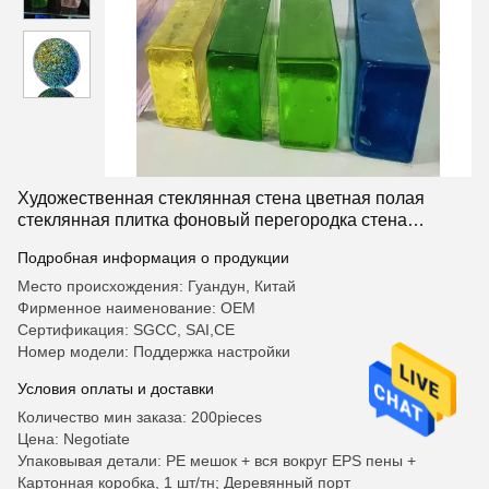
Художественная стеклянная стена цветная полая
стеклянная плитка фоновый перегородка стена
прозрачная непрозрачная панель вход стена
Подробная информация о продукции
кристаллические плитки
Место происхождения: Гуандун, Китай
Фирменное наименование: OEM
Сертификация: SGCC, SAI,CE
Номер модели: Поддержка настройки
Условия оплаты и доставки
Количество мин заказа: 200pieces
Цена: Negotiate
Упаковывая детали: PE мешок + вся вокруг EPS пены +
Картонная коробка, 1 шт/тн; Деревянный порт