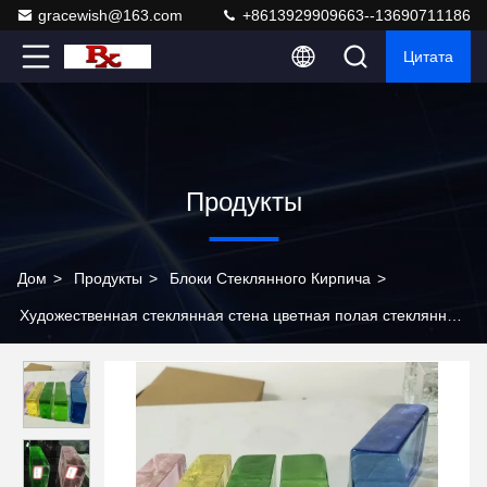
gracewish@163.com
+8613929909663--13690711186
Цитата
Продукты
Дом
>
Продукты
>
Блоки Стеклянного Кирпича
>
Художественная стеклянная стена цветная полая стеклянная
плитка фоновый перегородка стена прозрачная непрозрачная
панель вход стена кристаллические плитки