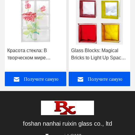
Glass Blocks: Magical
Glass Blocks: Elevate
Bricks to Light Up Spaces
Your Space with Diverse
— Product Introduction
Textures and Unmatched
Style
Получите самую
Получите самую
лучшую цену
лучшую цену
foshan nanhai ruixin glass co., ltd