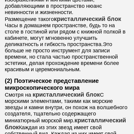
добавляющими в пространство нюанс
невинности и жизненности.
кристаллический блок
Размещение такого
Часы в домашнем пространстве, будь то на
столе в гостиной или рядом с книжной полкой в
кабинете, могут мгновенно улучшить
деликатность и гибкость пространства.Это
больше не просто инструмент для записи
времени, но стала частью пространственной
эстетики, делая прохождение времени более
красивым и церемониальным.
(2) Поэтическое представление
микроскопического мира
кристаллический блок
Смотря на
С
морскими элементами, такими как морские
звезды и камни внутри, он похож на волшебного
создателя, тщательно содержащего
кристаллический
миниатюрный морской мир.
блок
Каждая из этих звезд имеет свой
собственный вид. Каждая из них имеет свой