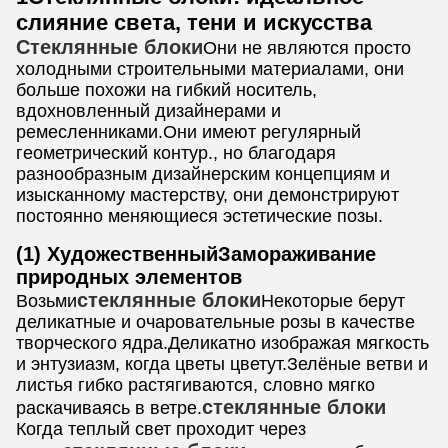
слияние света, тени и искусства
Стеклянные блоки
Они не являются просто
холодными строительными материалами, они
больше похожи на гибкий носитель,
вдохновленный дизайнерами и
ремесленниками.Они имеют регулярный
геометрический контур., но благодаря
разнообразным дизайнерским концепциям и
изысканному мастерству, они демонстрируют
постоянно меняющиеся эстетические позы.
(1) Художественный
Замораживание
природных элементов
стеклянные блоки
Возьми
Некоторые берут
деликатные и очаровательные розы в качестве
творческого ядра.Деликатно изображая мягкость
и энтузиазм, когда цветы цветут.Зелёные ветви и
листья гибко растягиваются, словно мягко
стеклянные блоки
раскачиваясь в ветре.
Когда теплый свет проходит через