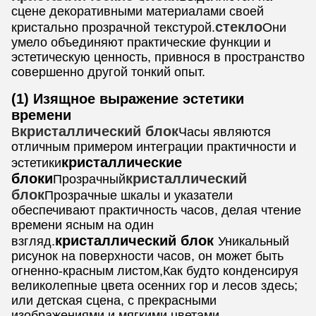
сцене декоративными материалами своей
стекло
кристально прозрачной текстурой.
Они
умело объединяют практические функции и
эстетическую ценность, привнося в пространство
совершенно другой тонкий опыт.
(1) Изящное выражение эстетики
времени
кристаллический блок
В
Часы являются
отличным примером интеграции практичности и
кристаллические
эстетики
блоки
кристаллический
Прозрачный
блок
Прозрачные шкалы и указатели
обеспечивают практичность часов, делая чтение
времени ясным на один
кристаллический блок
взгляд.
Уникальный
рисунок на поверхности часов, он может быть
огненно-красным листом,Как будто конденсируя
великолепные цвета осенних гор и лесов здесь;
или детская сцена, с прекрасными
изображениями и мягкими цветами,