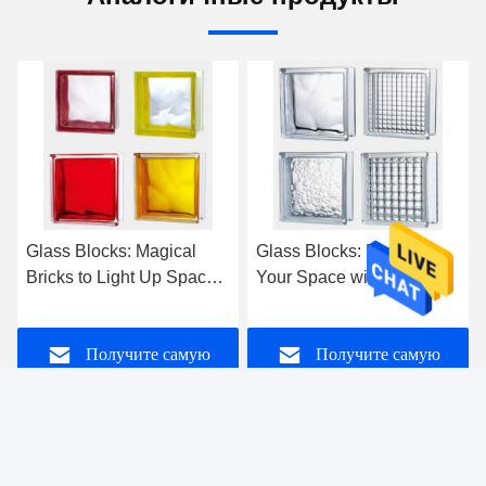
Glass Blocks: Elevate
Glass Bricks: The "Light-
Your Space with Diverse
Transmitting Elf"
Textures and Unmatched
Restructuring Spatial
Style
Aesthetics
Получите самую
Получите самую
лучшую цену
лучшую цену