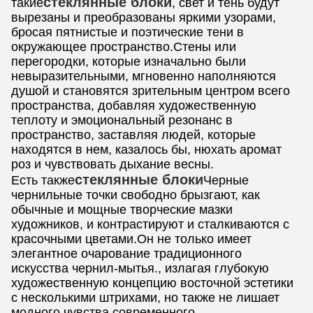
стеклянные блоки
такие
, свет и тень будут
вырезаны и преобразованы яркими узорами,
бросая пятнистые и поэтические тени в
окружающее пространство.Стены или
перегородки, которые изначально были
невыразительными, мгновенно наполняются
душой и становятся зрительным центром всего
пространства, добавляя художественную
теплоту и эмоциональный резонанс в
пространство, заставляя людей, которые
находятся в нем, казалось бы, нюхать аромат
роз и чувствовать дыхание весны.
стеклянные блоки
Есть также
Черные
чернильные точки свободно брызгают, как
обычные и мощные творческие мазки
художников, и контрастируют и сталкиваются с
красочными цветами.Он не только имеет
элегантное очарование традиционного
искусства чернил-мытья., излагая глубокую
художественную концепцию восточной эстетики
с несколькими штрихами, но также не лишает
модного чувства современного