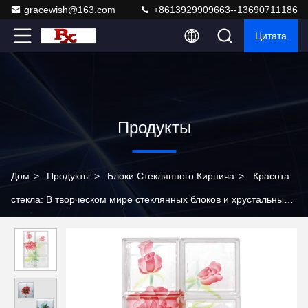
gracewish@163.com
+8613929909663--13690711186
Цитата
Продукты
Дом
>
Продукты
>
Блоки Стеклянного Кирпича
>
Красота
стекла: В творческом мире стеклянных блоков и хрустальных
блоков