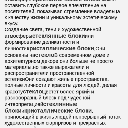
оставить глубокое первое впечатление на
посетителей, показывая стремление владельца
к качеству жизни и уникальному эстетическому
вкусу.
Создание света, тени и художественной
стеклянные блоки
атмосферы
или
формирование деликатности и
кристаллические блоки
личности
,
Они
стекло
основаны на
В современном доме и
архитектурном декоре они больше не просто
материалы,но также выражатели и
распространители пространственной
эстетикиОни создают жилые пространства,
полные личности и красоты для людей, делая
стекло
красоту
Цветёт более яркий и
разнообразный блеск под чудесной
стеклянные
интерпретацией
блоки
кристаллические блоки
и
,
приносящий в жизнь людей непрерывный поток
художественных сюрпризов и прекрасных