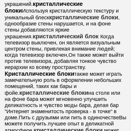
кристаллические
украшений.
блоки
Используя кристаллическую текстуру и
кристаллические блоки
уникальный блеск
,
однообразие стены нарушается, и на фоне
стены добавляются яркие
кристаллический блок
украшения.
Когда
телевизор выключен, он является визуальным
центром стены, привлекая внимание людей;
когда телевизор включен,Он также может выйти
против телевизора, добавляя тонкое чувство
иерархии ко всему пространству.
Кристаллические блоки
также может играть
замечательную роль в оформлении небольших
помещений, таких как бары и
кристаллические блоки
фойе.
на столе или
на фоне бара может мгновенно улучшить
деликатность и чувство моды бара, делая бар
"Интернет знаменитость проверка - в точке" в
доме.Пить с друзьями или пить в одиночествеВы
можете получить лучшее опыт в деликатной
кристаллические блоки
атмосфере.
может