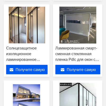
офиса
лучшую цену
лучшую цену
Солнцезащитное
Ламмированная смарт-
изоляционное
сменная стеклянная
ламинированное
пленка Pdlc для окон с
закаленное стекло
одобрением CE
Получите самую
Получите самую
энергосберегающее
управление
лучшую цену
лучшую цену
температурой