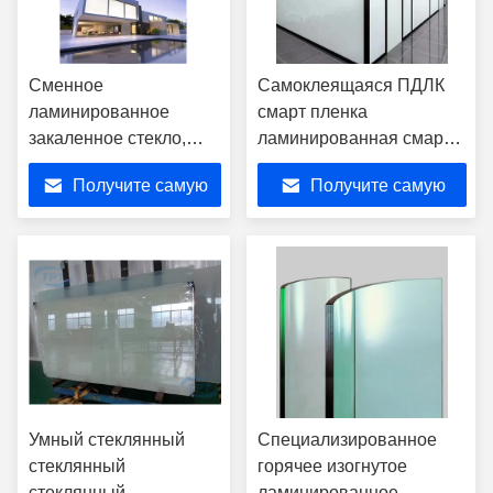
Сменное
Самоклеящаяся ПДЛК
ламинированное
смарт пленка
закаленное стекло,
ламинированная смарт
OEM PDLC Smart Glass
электрическая для смарт
Получите самую
Получите самую
стекла
лучшую цену
лучшую цену
Умный стеклянный
Специализированное
стеклянный
горячее изогнутое
стеклянный
ламинированное