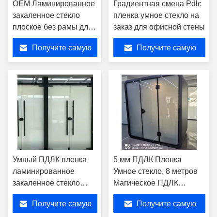
OEM Ламинированное
Градиентная смена Pdlc
закаленное стекло
пленка умное стекло на
плоское без рамы для
заказ для офисной стены
душевой комнаты
Получите самую
Получите самую
лучшую цену
лучшую цену
Умный ПДЛК пленка
5 мм ПДЛК Пленка
ламинированное
Умное стекло, 8 метров
закаленное стекло
Магическое ПДЛК
переключается для
Конфиденциальное
Получите самую
Получите самую
офисного здания
стекло Для мобильного