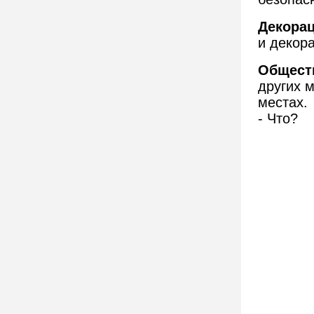
Декорац
и декор
Общест
других 
местах.
- Что?