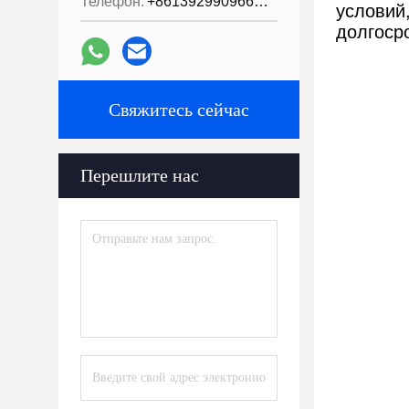
Телефон:
+8613929909663--13690711186
условий
долгоср
Свяжитесь сейчас
Перешлите нас