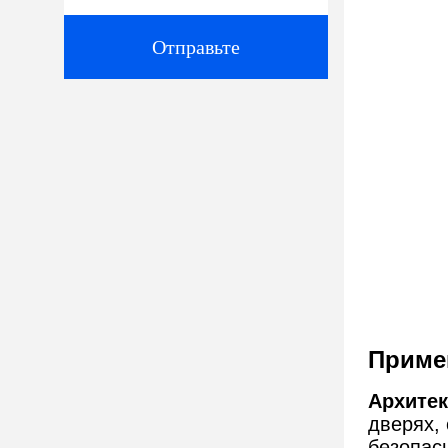
Отправьте
Приме
Архитек
дверях,
безопас