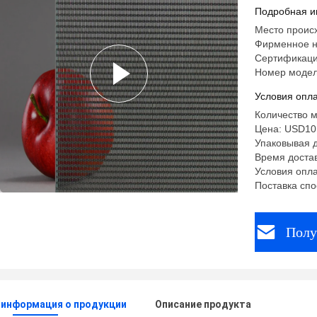
безопасн
Подробная и
Место проис
Фирменное н
Сертификаци
Номер модел
Условия опла
Количество м
Цена: USD10
Упаковывая д
Время достав
Условия опла
Поставка спо
Полу
 информация о продукции
Описание продукта