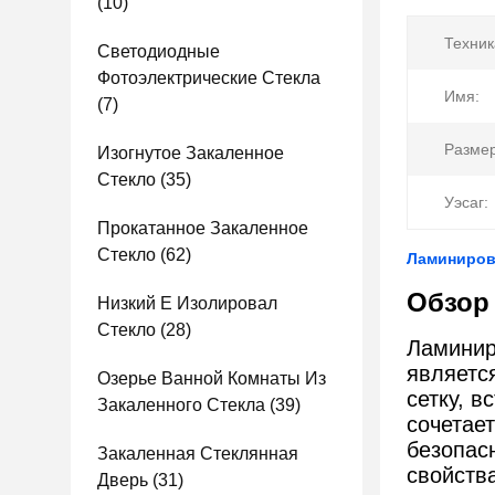
(10)
Техник
Светодиодные
Фотоэлектрические Стекла
Имя:
(7)
Размер
Изогнутое Закаленное
Стекло
(35)
Уэсаг:
Прокатанное Закаленное
Стекло
(62)
Ламинирова
Обзор 
Низкий E Изолировал
Стекло
(28)
Ламинир
являетс
Озерье Ванной Комнаты Из
сетку, 
Закаленного Стекла
(39)
сочетае
безопас
Закаленная Стеклянная
свойства
Дверь
(31)