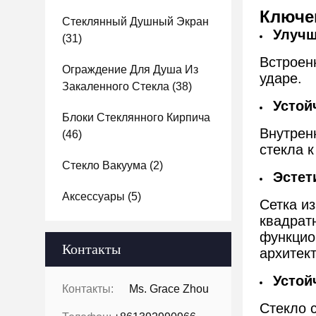
Ключе
Стеклянный Душный Экран
Улучш
(31)
Встроен
Ограждение Для Душа Из
ударе.
Закаленного Стекла
(38)
Устой
Блоки Стеклянного Кирпича
Внутрен
(46)
стекла 
Стекло Вакуума
(2)
Эстет
Аксессуары
(5)
Сетка из
квадрат
функцио
Контакты
архитек
Устой
Контакты:
Ms. Grace Zhou
Стекло 