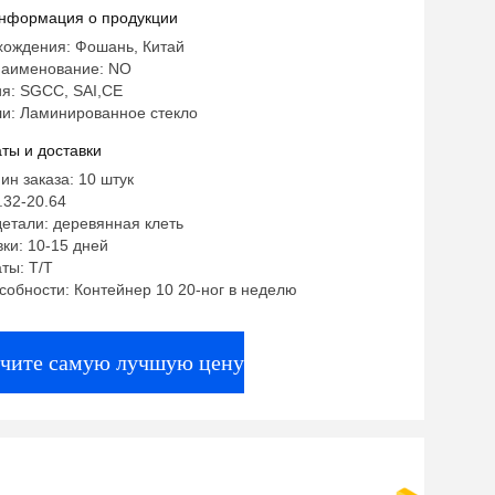
ости и эстетического дизайна
нформация о продукции
хождения: Фошань, Китай
аименование: NO
я: SGCC, SAI,CE
и: Ламинированное стекло
ты и доставки
ин заказа: 10 штук
.32-20.64
етали: деревянная клеть
ки: 10-15 дней
ты: T/T
собности: Контейнер 10 20-ног в неделю
чите самую лучшую цену