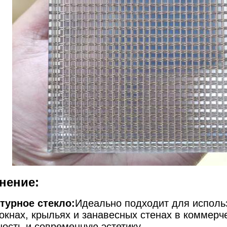
нение:
турное стекло:
Идеально подходит для исполь
 окнах, крыльях и занавесных стенах в коммерч
ность и современную эстетику.