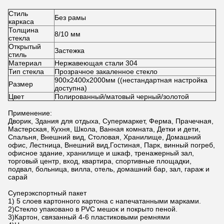
Стиль
Без рамы
каркаса
Толщина
8/10 мм
стекла
Открытый
Застежка
стиль
Материал
Нержавеющая стали 304
Тип стекла
Прозрачное закаленное стекло
900x2400x2000мм ((нестандартная настройка
Размер
доступна)
Цвет
Полированный/матовый черный/золотой
Применение:
Дворик, Здания для отдыха, Супермаркет, Ферма, Прачечная,
Мастерская, Кухня, Школа, Ванная комната, Детки и дети,
Спальня, Внешний вид, Столовая, Хранилище, Домашний
офис, Лестница, Внешний вид,Гостиная, Парк, винный погреб,
офисное здание, хранилище и шкаф, тренажерный зал,
торговый центр, вход, квартира, спортивные площадки,
подвал, больница, вилла, отель, домашний бар, зал, гараж и
сарай
Суперэкспортный пакет
1) 5 слоев картонного картона с напечатанными марками.
2)Стекло упаковано в PVC мешок и покрыто пеной.
3)Картон, связанный 4-6 пластиковыми ремнями