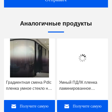
Аналогичные продукты
Градиентная смена Pdlc
Умный ПДЛК пленка
пленка умное стекло на
ламинированное
заказ для офисной
закаленное стекло
стены
переключается для
Получите самую
Получите самую
офисного здания