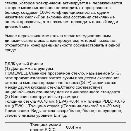
стекла, которое электрически активируется и переключается,
которое может мгновенно переходить от прозрачного к
белому, создавая 100% конфиденциальность,с одним
нажатием кнопкиПри включенном состоянии стеклянные
панели прозрачны, что позволяет проходить полный вид и
дневной свет.
Умное переключаемое стекло является единственным
динамическим стекольным продуктом, который позволяет
открытости и конфиденциальности сосуществовать в одной
среде.
ПДЛК умный фильм
(1) Диаграмма структуры:
HOMEWELL Сменное прозрачное стекло, называемое STG,
этот продукт изготавливается сухим процессом склеивания
стекла, и сменная прозрачная пленка ((STF) склеивается
между двумя кусками стекла.Стекло соответствует
национальному стандарту для ламинированного стандарта.
(2) Внешние конструктивные размеры:
Толщина стекла +0,76 мм ((EVA) +0,44 мм пленки PDLC +0,76
мм ((EVA) + Толщина стекла ((Толщина стекла:3 мм-20 мм)
Примечание: Виды стекла: сверхбелое, белое, огнеупорное,
стекло с низким уровнем E и т.д.
Толщина умной
00,4 мм
пленки PDLC