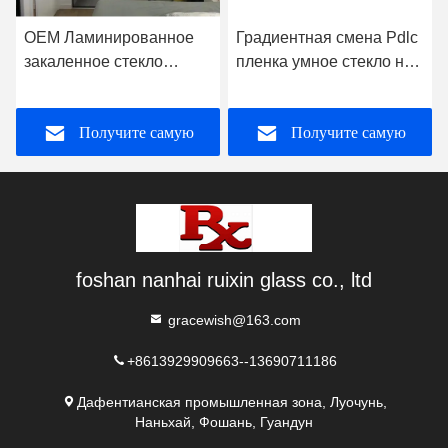
OEM Ламинированное
Градиентная смена Pdlc
закаленное стекло
пленка умное стекло на
плоское без рамы для
заказ для офисной
душевой комнаты
стены
Получите самую
Получите самую
лучшую цену
лучшую цену
foshan nanhai ruixin glass co., ltd
gracewish@163.com
+8613929909663--13690711186
Дафентианская промышленная зона, Луочунь,
Наньхай, Фошань, Гуандун