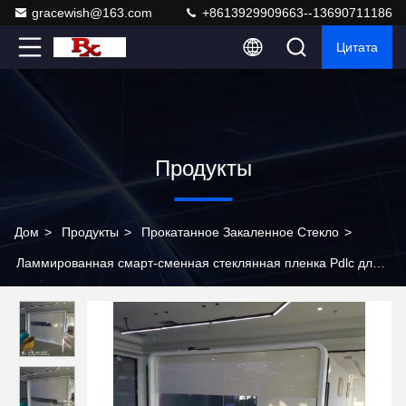
gracewish@163.com
+8613929909663--13690711186
Цитата
Продукты
Дом
>
Продукты
>
Прокатанное Закаленное Стекло
>
Ламмированная смарт-сменная стеклянная пленка Pdlc для
окон с одобрением CE