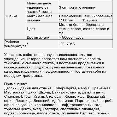
Минимальное
удаление от
3 см при отключении
частной жизни
Оценка
Максимальная
Самоклейкие
Ламинированные
ширина
1500 мм
1920 мм
Молоко белое, бронзовое,
Цвет
темно-серое, светло-серое и
т.д.
Время жизни
> 50000 часов
Рабочая
/
-20~70°C
температура
У нас есть собственное научно-исследовательское
учреждение, которое позволяет нам полностью освоить
технологию сменного стекла, и постоянно продвигаться в
исследованиях продуктов путем дальнейшего повышения
качества, надежности и эффективности,Поставляя себя на
переднем крае рынка.
Применение:
Дворик, Здания для отдыха, Супермаркет, Ферма, Прачечная,
Мастерская, Кухня, Школа, Ванная комната, Детки и дети,
Спальня, Внешний вид, Столовая, Хранилище, Домашний
офис, Лестница, Внешний вид,Гостиная, Парк, винный погреб,
офисное здание, хранилище и шкаф, тренажерный зал,
торговый центр, вход, квартира, спортивные площадки,
подвал, больница, вилла, отель, домашний бар, зал, гараж и