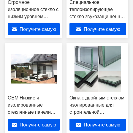
Огромное
Специальное
изоляционное стекло с
теплоизолирующее
низким уровнем
стекло звукозащищенное
изоляции
окно 6 8 10 12 мм
Получите самую
Получите самую
лучшую цену
лучшую цену
OEM Низкие и
Окна с двойным стеклом
изолированные
изолированные для
стеклянные панели
строительной
Край шлифования для
недвижимости
Получите самую
Получите самую
окна и стены