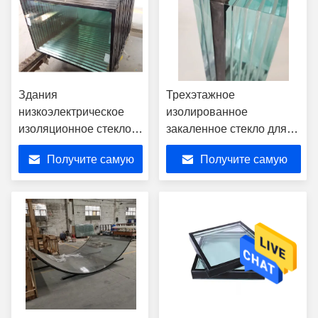
Здания
Трехэтажное
низкоэлектрическое
изолированное
изоляционное стекло
закаленное стекло для
двойной
дверей или окон
Получите самую
Получите самую
изоляционный
стеклянный блок
лучшую цену
лучшую цену