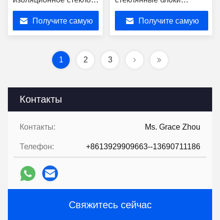
для окон зданий
сверхразмерные для
Получите самую
Получите самую
шторы стены
лучшую цену
лучшую цену
1
2
3
Контакты
Контакты:
Ms. Grace Zhou
Телефон:
+8613929909663--13690711186
Свяжитесь сейчас