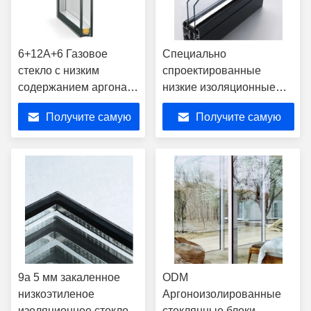
6+12А+6 Газовое
Специально
стекло с низким
спроектированные
содержанием аргона,
низкие изоляционные
изоляционное стекло с
стеклянные панели
Получите самую
Получите самую
грубым краем
лучшую цену
лучшую цену
9a 5 мм закаленное
ODM
низкоэтиленое
Аргоноизолированные
изоляционное стекло
стеклянные блоки