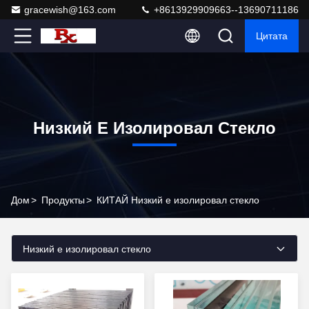
gracewish@163.com
+8613929909663--13690711186
Цитата
Низкий E Изолировал Стекло
Дом
>
Продукты
>
КИТАЙ Низкий e изолировал стекло
Низкий e изолировал стекло