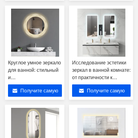
Scenarios
повседневную жизнь
лучшую цену
лучшую цену
Круглое умное зеркало
Исследование эстетики
для ванной: стильный
зеркал в ванной комнате:
и
от практичности к
высокотехнологичный
художественному
Получите самую
Получите самую
предмет первой
преобразованию
необходимости для
лучшую цену
лучшую цену
ванной комнаты