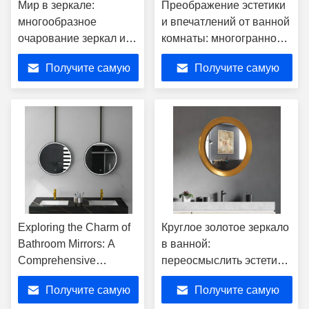
Мир в зеркале:
Преображение эстетики
многообразное
и впечатлений от ванной
очарование зеркал и
комнаты: многогранное
изобретательность
очарование умных
Получите самую
Получите самую
производителей зеркал
зеркал для ванной
лучшую цену
лучшую цену
Exploring the Charm of
Круглое золотое зеркало
Bathroom Mirrors: A
в ванной:
Comprehensive
переосмыслить эстетику
Analysis of Advantages
пространства, пролить
Получите самую
Получите самую
and Diverse Application
свет на изысканную