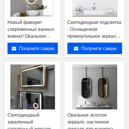
Новый фаворит
Светодиодная подсветка
современных ванных
- Оснащенное
комнат! Овальное
прямоугольное зеркало
зеркало для ванной с
для ванной: создание
Получите самую
Получите самую
подсветкой,
изысканной ванной
преображающее
комнаты
лучшую цену
лучшую цену
пространственную
эстетику и восприятие
Светодиодный
Овальное золотое
закаленный
зеркало, настенное
стеклянный зеркало
зеркало для макияжа