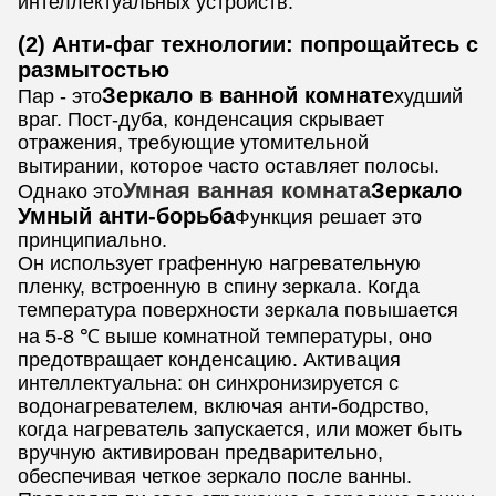
интеллектуальных устройств.
(2) Анти-фаг технологии: попрощайтесь с
размытостью
Зеркало в ванной комнате
Пар - это
худший
враг. Пост-дуба, конденсация скрывает
отражения, требующие утомительной
вытирании, которое часто оставляет полосы.
Умная ванная комната
Зеркало
Однако это
Умный анти-борьба
Функция решает это
принципиально.
Он использует графенную нагревательную
пленку, встроенную в спину зеркала. Когда
температура поверхности зеркала повышается
на 5-8 ℃ выше комнатной температуры, оно
предотвращает конденсацию. Активация
интеллектуальна: он синхронизируется с
водонагревателем, включая анти-бодрство,
когда нагреватель запускается, или может быть
вручную активирован предварительно,
обеспечивая четкое зеркало после ванны.