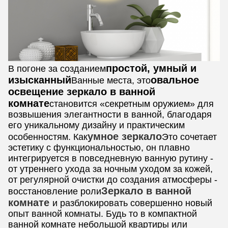
простой, умный и
В погоне за созданием
изысканный
овальное
Ванные места, это
освещение зеркало в ванной
комнате
становится «секретным оружием» для
возвышения элегантности в ванной, благодаря
его уникальному дизайну и практическим
умное зеркало
особенностям. Как
Это сочетает
эстетику с функциональностью, он плавно
интегрируется в повседневную ванную рутину -
от утреннего ухода за ночным уходом за кожей,
от регулярной очистки до создания атмосферы -
Зеркало в ванной
восстановление роли
комнате
и разблокировать совершенно новый
опыт ванной комнаты. Будь то в компактной
ванной комнате небольшой квартиры или