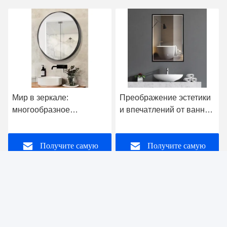
Преображение эстетики
Exploring the Charm of
и впечатлений от ванной
Bathroom Mirrors: A
комнаты: многогранное
Comprehensive Analysis
очарование умных
of Advantages and
Получите самую
Получите самую
зеркал для ванной
Diverse Application
Scenarios
лучшую цену
лучшую цену
foshan nanhai ruixin glass co., ltd