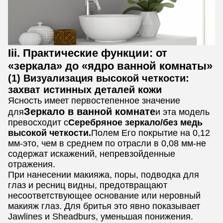
Iii. Практические функции: от
«зеркала» до «ядро ванной комнаты»
(1) Визуализация высокой четкости:
захват истинных деталей кожи
Ясность имеет первостепенное значение
Зеркало в ванной комнате
для
и эта модель
превосходит с
Серебряное зеркало/без медь
высокой четкости.
Полем Его покрытие на 0,12
мм-это, чем в среднем по отрасли в 0,08 мм-не
содержат искажений, непревзойденные
отражения.
При нанесении макияжа, поры, подводка для
глаз и ресниц видны, предотвращают
несоответствующее основание или неровный
макияж глаз. Для бритья это явно показывает
Jawlines и Sheadburs, уменьшая понижения.