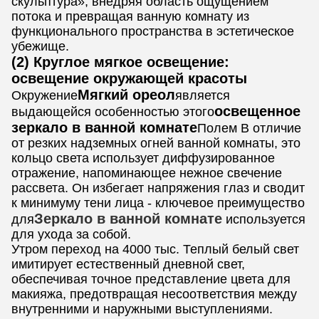
скульптура», внедряя область ощущением
потока и превращая ванную комнату из
функционального пространства в эстетическое
убежище.
(2) Круглое мягкое освещение:
освещение окружающей красоты
Мягкий ореол
Окружение
является
освещенное
выдающейся особенностью этого
зеркало в ванной комнате
Полем В отличие
от резких надземных огней ванной комнаты, это
кольцо света использует диффузированное
отражение, напоминающее нежное свечение
рассвета. Он избегает напряжения глаз и сводит
к минимуму тени лица - ключевое преимущество
Зеркало в ванной комнате
для
используется
для ухода за собой.
Утром переход на 4000 тыс. Теплый белый свет
имитирует естественный дневной свет,
обеспечивая точное представление цвета для
макияжа, предотвращая несоответствия между
внутренними и наружными выступлениями.