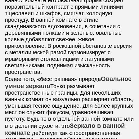
ванной комнате его овальная форма создает
поразительный контраст с прямыми линиями
тщеславия и шкафов, смягчая холодную
простуду. В ванной комнате в стиле
скандинавского вдохновения, в сочетании с
деревянными полками и зеленью, овальные
кривые добавляют свежее, живое
прикосновение. В роскошной обстановке версия
с металлической рамой гармонизирует с
мраморными столешницами и латунными
светильниками, поднимая изысканность
пространства.
Овальное
Более того, «бесстрашная» природа
умное зеркало
Тонко размывает
пространственные границы. Для небольших
ванных комнат он визуально расширяет область,
уменьшая тесное ощущение. Для более крупных
мест он служит фокусом, уравновешивая
пустоту. Будь то в отдельной ванной комнате или
Зеркало в ванной
в отделении сухости, это
комнате
действует как «пространственная