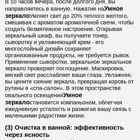
В 10 часов вечера, после долгого дня, вы
Умное
направляетесь в ванную. Нажатие на
зеркало
Умляет свет до 20% теплого желтого,
смешивая с ароматом ароматичной свечи, чтобы
создать безмятежное настроение. Открывая
зеркальный шкаф, вы получаете тонер,
сыворотку и увлажняющий крем - его
многослойный дизайн сохраняет
организованные продукты, не требуется рывок.
Применение сыворотки, зеркальное зеркальное
зеркало проверяет поглощение. Маскировка,
мягкий свет расслабляет ваши глаза. Увлажняя,
вы цените сияние зеркала, превращая коровь от
рутины в «спа-салон». В этом пространстве
Умное
овального освещения
зеркало
становится компаньоном, облегчая
ежедневную усталость и разжигая вашу связь с
маленькими радостями жизни.
(3) Очистка в ванной: эффективность
через ясность