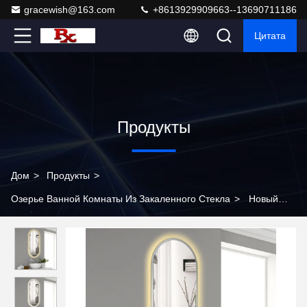
gracewish@163.com
+8613929909663--13690711186
Цитата
Продукты
Дом
>
Продукты
>
Озерье Ванной Комнаты Из Закаленного Стекла
>
Новый
фаворит современных ванных комнат! Овальное зеркало для
ванной с подсветкой, преображающее пространственную
эстетику и восприятие