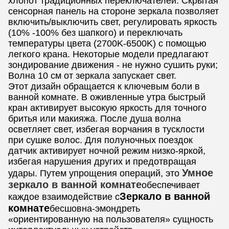
хлопот традиционных переключателей. Скрытая
сенсорная панель на стороне зеркала позволяет
включить/выключить свет, регулировать яркость
(10% -100% без шапкого) и переключать
температуры цвета (2700K-6500K) с помощью
легкого крана. Некоторые модели предлагают
зондирование движения - не нужно сушить руки;
Волна 10 см от зеркала запускает свет.
Этот дизайн обращается к ключевым боли в
ванной комнате. В оживленные утра быстрый
кран активирует высокую яркость для точного
бритья или макияжа. После душа волна
осветляет свет, избегая ворчания в тусклости
при сушке волос. Для полуночных поездок
датчик активирует ночной режим низко-яркой,
избегая нарушения других и предотвращая
Умное
удары. Путем упрощения операций, это
зеркало в ванной комнате
обеспечивает
Зеркало в ванной
каждое взаимодействие с
комнате
бесшовна-эмондреть
«ориентированную на пользователя» сущность