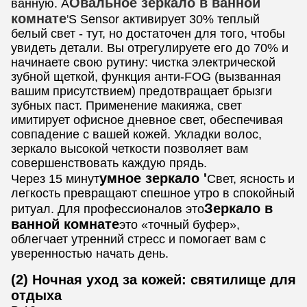
Овальное зеркало в ванной
ванную. А
комнате
'
S Sensor активирует 30% теплый
белый свет - тут, но достаточен для того, чтобы
увидеть детали. Вы отрегулируете его до 70% и
начинаете свою рутину: чистка электрической
зубной щеткой, функция анти-FOG (вызванная
вашим присутствием) предотвращает брызги
зубных паст. Применение макияжа, свет
имитирует офисное дневное свет, обеспечивая
совпадение с вашей кожей. Укладки волос,
зеркало высокой четкости позволяет вам
совершенствовать каждую прядь.
умное зеркало '
Через 15 минут
Свет, ясность и
легкость превращают спешное утро в спокойный
Зеркало в
ритуал. Для профессионалов это
ванной комнате
это «точный буфер»,
облегчает утренний стресс и помогает вам с
уверенностью начать день.
(2) Ночная уход за кожей: святилище для
отдыха