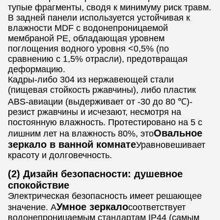
тупые фрагменты, сводя к минимуму риск травм.
В задней панели используется устойчивая к
влажности MDF с водонепроницаемой
мембраной PE, обладающая уровнем
поглощения водного уровня <0,5% (по
сравнению с 1,5% отрасли), предотвращая
деформацию.
Кадры-либо 304 из нержавеющей стали
(пищевая стойкость ржавчины), либо пластик
ABS-авиации (выдерживает от -30 до 80 ℃)-
резист ржавчины и исчезают, несмотря на
постоянную влажность. Протестировано на 5 с
Овальное
лишним лет на влажность 80%, это
зеркало в ванной комнате
Уравновешивает
красоту и долговечность.
(2) Дизайн безопасности: душевное
спокойствие
Электрическая безопасность имеет решающее
Умное зеркало
значение. А
соответствует
водонепроницаемым стандартам IP44 (самым