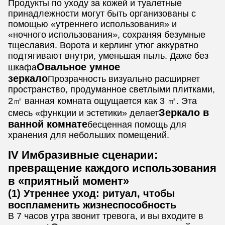
Продукты по уходу за кожей и туалетные
принадлежности могут быть организованы с
помощью «утреннего использования» и
«ночного использования», сохраняя безумные
тщеславия. Ворота и керлинг утюг аккуратно
подтягивают внутри, уменьшая пыль. Даже без
Овальное умное
шкафа
зеркало
Прозрачность визуально расширяет
пространство, продуманное светлыми плитками,
2㎡ ванная комната ощущается как 3 ㎡. Эта
Зеркало в
смесь «функции и эстетики» делает
ванной комнате
бесценная помощь для
хранения для небольших помещений.
IV Имбразивные сценарии:
превращение каждого использования
в «приятный момент»
(1) Утреннее уход: ритуал, чтобы
воспламенить жизнеспособность
В 7 часов утра звонит тревога, и вы входите в