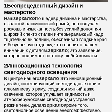
1Беспрецедентный дизайн и
мастерство
зеркало
Наш
Это шедевр дизайна и мастерства,
с золотой алюминиевой рамой, она излучает
роскошь и изысканность.без усилий дополняя
широкий спектр стилей интерьераКаждый кадр
тщательно выполнен, обеспечивая гладкие края
и безупречную отделку, что говорит о нашем
зеркало
внимании к деталям.
; это заявление,
которое поднимает эстетику любой комнаты.
2Инновационная технология
светодиодного освещения
зеркало
В центре нашего
Это инновационный
дизайн, интегрирующий светодиодные огни в
алюминиевую раму, создавая мягкий,даже
свечение, которое улучшает видимость и
атмосферуБоковые светодиоды устраняют
зеркало
резкие тени, делая
Кроме того,
светодиодное освещение энергоэффективно,