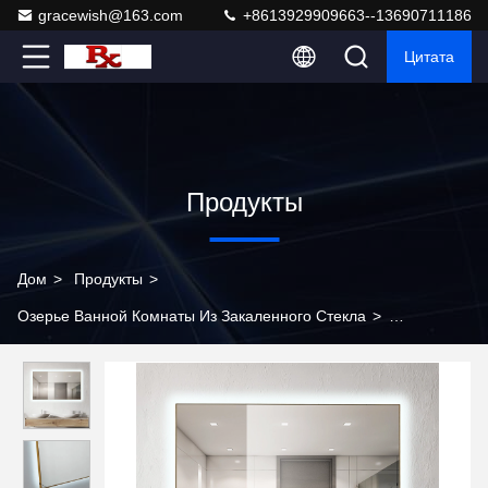
gracewish@163.com
+8613929909663--13690711186
Цитата
Продукты
Дом
>
Продукты
>
Озерье Ванной Комнаты Из Закаленного Стекла
>
Улучшайте свое пространство с помощью нашего
премиального зеркала