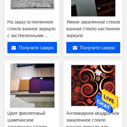
На заказ остекленное
Умное закаленное стекло
стекло ванное зеркало
ванная стекло настенное
с застекленными
зеркало
краями, бронзовая
Получите самую
Получите самую
золотая антикварная
зеркальная плитка
лучшую цену
лучшую цену
Цвет фиолетовый
Антикварное квадратное
шампанское
закаленное стекло
закаленное стекло
ванное зеркало для