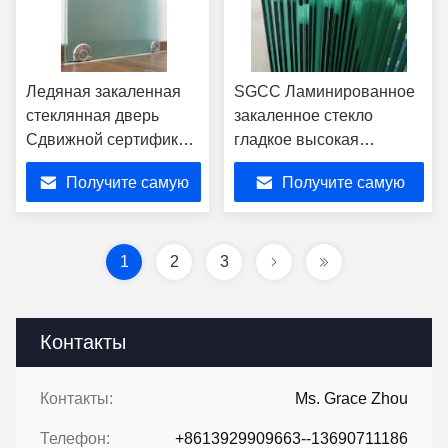
Ледяная закаленная
SGCC Ламинированное
стеклянная дверь
закаленное стекло
Сдвижной сертификат
гладкое высокая
CE с комплектом
безопасность для
Получите самую
Получите самую
оборудования
строительства
лучшую цену
лучшую цену
1
2
3
Контакты
Контакты:
Ms. Grace Zhou
Телефон:
+8613929909663--13690711186