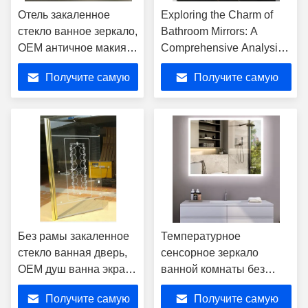
Отель закаленное
Exploring the Charm of
стекло ванное зеркало,
Bathroom Mirrors: A
OEM античное макияж
Comprehensive Analysis
зеркало
of Advantages and
Получите самую
Получите самую
Diverse Application
Scenarios
лучшую цену
лучшую цену
Без рамы закаленное
Температурное
стекло ванная дверь,
сенсорное зеркало
OEM душ ванна экран
ванной комнаты без
стекла
рамы с светодиодным
Получите самую
Получите самую
освещением и