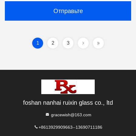
Отправьте
1
2
3
foshan nanhai ruixin glass co., ltd
gracewish@163.com
+8613929909663--13690711186