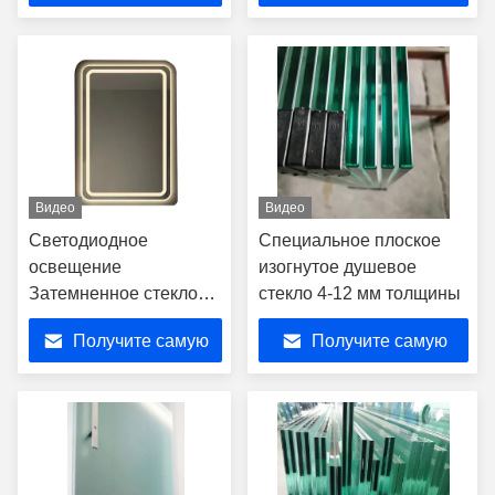
дефогором
лучшую цену
лучшую цену
Видео
Видео
Светодиодное
Специальное плоское
освещение
изогнутое душевое
Затемненное стекло
стекло 4-12 мм толщины
Зеркало для ванной
Получите самую
Получите самую
комнаты для гостиниц
Декоративное
лучшую цену
лучшую цену
античное Зеркало
серебряное