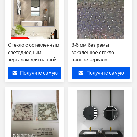
Стекло с остекленным
3-6 мм без рамы
светодиодным
закаленное стекло
зеркалом для ванной 5
ванное зеркало
мм
антиржавая краска с
Получите самую
Получите самую
полированным краем
лучшую цену
лучшую цену