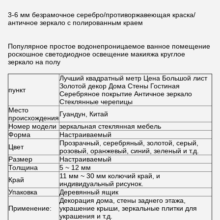
3-6 мм безрамочное серебро/противоржавеющая краска/
античное зеркало с полированным краем
Популярное простое водонепроницаемое ванное помещение
роскошное светодиодное освещение макияжа круглое
зеркало на полу
Лучший квадратный метр Цена Большой лист
Золотой декор Дома Стены Гостиная
пункт
Серебряное покрытие Античное зеркало
Стеклянные черепицы
Место
Гуандун, Китай
происхождения
Номер модели
зеркальная стеклянная мебель
Форма
Настраиваемый
Прозрачный, серебряный, золотой, серый,
Цвет
розовый, оранжевый, синий, зеленый и т.д.
Размер
Настраиваемый
Толщина
5 ~ 12 мм
11 мм ~ 30 мм колючий край, и
Край
индивидуальный рисунок.
Упаковка
Деревянный ящик
Декорация дома, стены заднего этажа,
Применение:
украшение крыши, зеркальные плитки для
украшения и т.д.