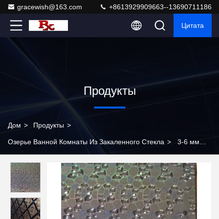
gracewish@163.com
+8613929909663--13690711186
Цитата
Продукты
Дом
>
Продукты
>
Озерье Ванной Комнаты Из Закаленного Стекла
>
3-6 мм
без рамы закаленное стекло ванное зеркало антиржавая
краска с полированным краем