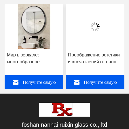
Мир в зеркале:
Преображение эстетики
многообразное
и впечатлений от ванной
очарование зеркал и
комнаты: многогранное
изобретательность
очарование умных
Получите самую
Получите самую
производителей зеркал
зеркал для ванной
лучшую цену
лучшую цену
foshan nanhai ruixin glass co., ltd