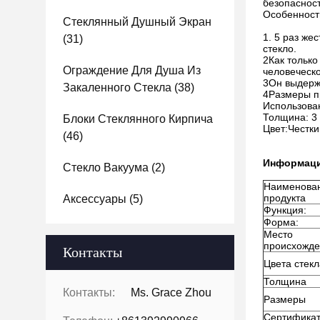
безопасност
Особенност
Стеклянный Душный Экран
1. 5 раз же
(31)
стекло.
2Как только
Ограждение Для Душа Из
человеческо
3Он выдерж
Закаленного Стекла
(38)
4Размеры пр
Использован
Толщина: 3 
Блоки Стеклянного Кирпича
Цвет:Честки
(46)
Информаци
Стекло Вакуума
(2)
Наименова
продукта
Аксессуары
(5)
Функция:
Форма:
Место
происхожде
Контакты
Цвета стекл
Толщина
Контакты:
Ms. Grace Zhou
Размеры
Сертификат