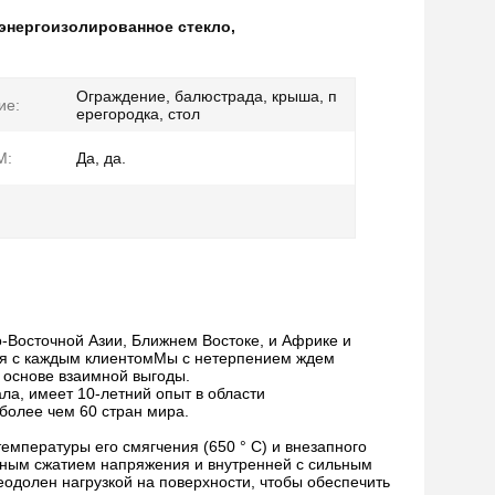
оэнергоизолированное стекло
,
Ограждение, балюстрада, крыша, п
ие:
ерегородка, стол
M:
Да, да.
-Восточной Азии, Ближнем Востоке, и Африке и
ия с каждым клиентомМы с нетерпением ждем
 основе взаимной выгоды.
ла, имеет 10-летний опыт в области
 более чем 60 стран мира.
температуры его смягчения (650 ° C) и внезапного
ьным сжатием напряжения и внутренней с сильным
одолен нагрузкой на поверхности, чтобы обеспечить