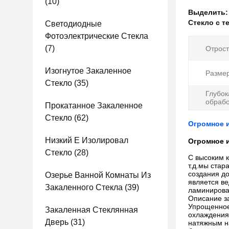
(10)
Выделить
Стекло с 
Светодиодные
Фотоэлектрические Стекла
(7)
Отрост
Изогнутое Закаленное
Размер
Стекло
(35)
Глубок
обрабо
Прокатанное Закаленное
Стекло
(62)
Огромное и
Низкий E Изолировал
Огромное и
Стекло
(28)
С высоким к
т.д.мы ста
создания д
Озерье Ванной Комнаты Из
является ве
Закаленного Стекла
(39)
ламинирован
Описание з
Упрощенное 
Закаленная Стеклянная
охлаждения
Дверь
(31)
натяжным н