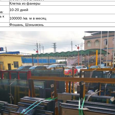
Клетка из фанеры
10-20 дней
а:
ь к
100000 /кв. м в месяц
Фошань, Шэньчжэнь