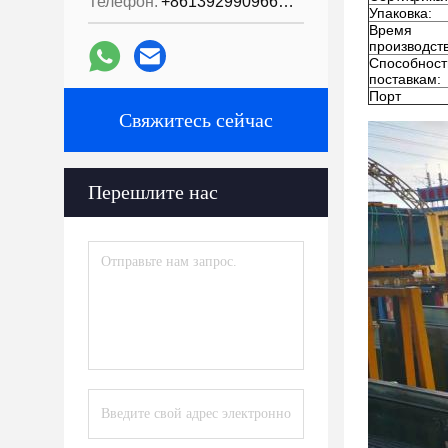
Телефон:
+8613929909663--13690711186
Упаковка:
Время
производств
Способност
поставкам:
Порт
Свяжитесь сейчас
Перешлите нас