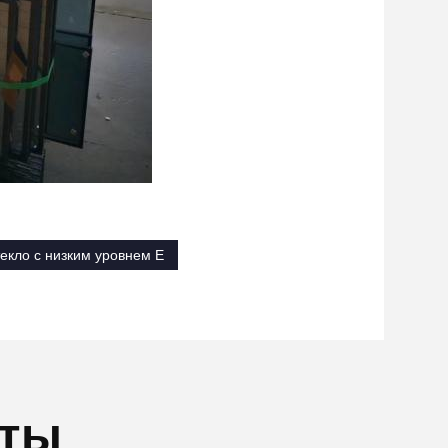
екло с низким уровнем E
кты