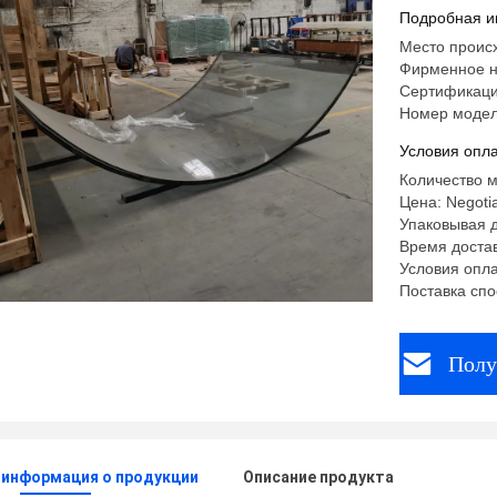
Подробная и
Место происх
Фирменное 
Сертификаци
Номер моде
Условия опла
Количество м
Цена: Negoti
Упаковывая д
Время достав
Условия опла
Поставка спо
Полу
 информация о продукции
Описание продукта