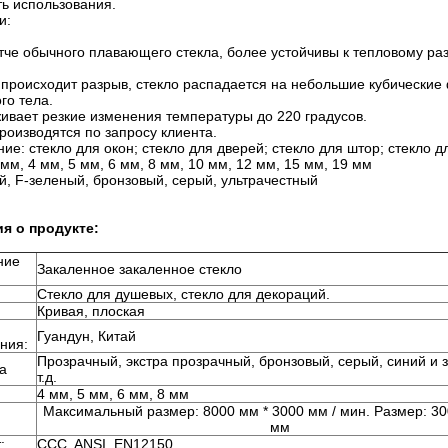
ь использования.
и:
стче обычного плавающего стекла, более устойчивы к тепловому 
 происходит разрыв, стекло распадается на небольшие кубические
го тела.
ивает резкие изменения температуры до 220 градусов.
оизводятся по запросу клиента.
ие: стекло для окон; стекло для дверей; стекло для штор; стекло дл
мм, 4 мм, 5 мм, 6 мм, 8 мм, 10 мм, 12 мм, 15 мм, 19 мм
й, F-зеленый, бронзовый, серый, ультрачестный
я о продукте:
ние
Закаленное закаленное стекло
Стекло для душевых, стекло для декораций.
Кривая, плоская
Гуандун, Китай
ния:
Прозрачный, экстра прозрачный, бронзовый, серый, синий и 
а
т.д.
4 мм, 5 мм, 6 мм, 8 мм
Максимальный размер: 8000 мм * 3000 мм / мин. Размер: 30
мм
:
CCC, ANSI, EN12150