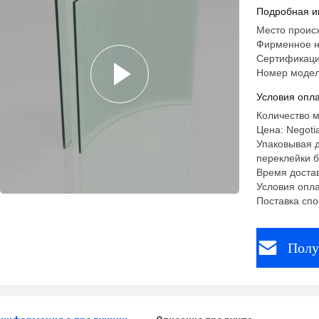
строител
Подробная и
Место происх
Фирменное 
Сертификаци
Номер модел
Условия опла
Количество м
Цена: Negoti
Упаковывая д
переклейки 
Время достав
Условия опла
Поставка спо
Полу