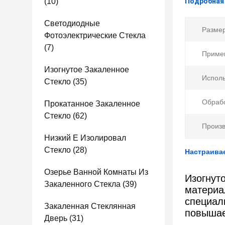
(10)
Подробная
Светодиодные
Размер
Фотоэлектрические Стекла
(7)
Приме
Изогнутое Закаленное
Исполь
Стекло
(35)
Обрабо
Прокатанное Закаленное
Стекло
(62)
Произв
Низкий E Изолировал
Стекло
(28)
Настраивае
Озерье Ванной Комнаты Из
Изогнут
Закаленного Стекла
(39)
материа
специал
Закаленная Стеклянная
повышае
Дверь
(31)