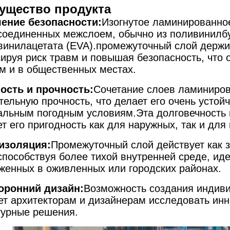
ущество продукта
ение безопасности:
Изогнутое ламинированное
 соединенных межслоем, обычно из поливинилб
винилацетата (EVA).промежуточный слой держи
ируя риск травм и повышая безопасность, что 
м и в общественных местах.
ость и прочность:
Сочетание слоев ламиниров
тельную прочность, что делает его очень устой
альным погодным условиям.Эта долговечность 
т его пригодность как для наружных, так и для
изоляция:
Промежуточный слой действует как 
способствуя более тихой внутренней среде, ид
женных в оживленных или городских районах.
оронний дизайн:
Возможность создания индив
ет архитекторам и дизайнерам исследовать ин
турные решения.