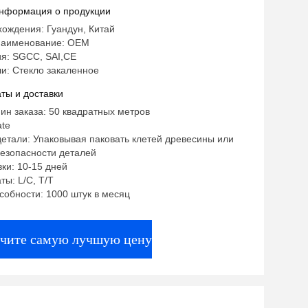
ьства
нформация о продукции
ождения: Гуандун, Китай
наименование: OEM
я: SGCC, SAI,CE
и: Стекло закаленное
ты и доставки
ин заказа: 50 квадратных метров
ate
етали: Упаковывая паковать клетей древесины или
безопасности деталей
ки: 10-15 дней
ты: L/C, T/T
собности: 1000 штук в месяц
чите самую лучшую цену