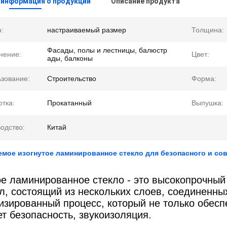
 информация о продукции
Описание продукта
:
настраиваемый размер
Толщина:
Фасады, полы и лестницы, балюстр
нение:
Цвет:
ады, балконы
зование:
Строительство
Форма:
тка:
Прокатанный
Выпушка:
одство:
Китай
мое изогнутое ламинированное стекло для безопасного и со
ое ламинированное стекло - это высокопрочны
л, состоящий из нескольких слоев, соединенн
изированный процесс, который не только обеспе
т безопасность, звукоизоляция.