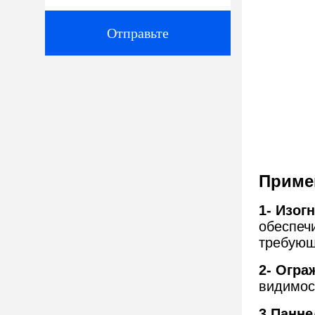
Отправьте
Приме
1- Изог
обеспеч
требующ
2- Огра
видимос
3.Панне