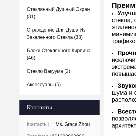
Преим
Стеклянный Душный Экран
Улучш
(31)
стекла,
этилено
Ограждение Для Душа Из
минимиз
Закаленного Стекла
(38)
трафико
Блоки Стеклянного Кирпича
Прочн
(46)
исключи
экстрем
Стекло Вакуума
(2)
повышае
Аксессуары
(5)
Звуко
шума и 
располо
Контакты
Всест
позволя
Контакты:
Ms. Grace Zhou
архитек