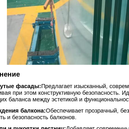
нение
нутые фасады:
Предлагает изысканный, совре
ивая при этом конструктивную безопасность. И
их баланса между эстетикой и функциональнос
ждения балкона:
Обеспечивает прозрачный, бе
ть и безопасность балконов.
ли и рукоятки лестниц:
Добавляет современный