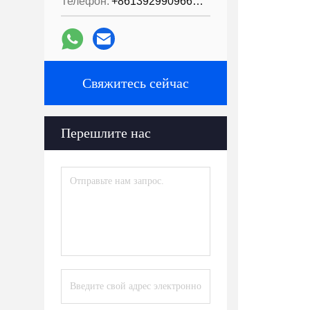
Телефон:
+8613929909663--13690711186
Свяжитесь сейчас
Перешлите нас