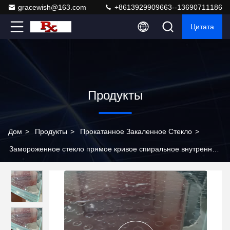
gracewish@163.com
+8613929909663--13690711186
Цитата
Продукты
Дом
>
Продукты
>
Прокатанное Закаленное Стекло
>
Замороженное стекло прямое кривое спиральное внутренние
лестницы лестницы рельефные решетки дизайн прогулочные
окна