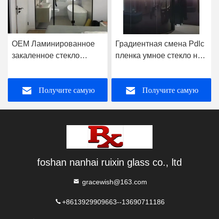
OEM Ламинированное
Градиентная смена Pdlc
закаленное стекло
пленка умное стекло на
плоское без рамы для
заказ для офисной
душевой комнаты
стены
Получите самую
Получите самую
лучшую цену
лучшую цену
foshan nanhai ruixin glass co., ltd
gracewish@163.com
+8613929909663--13690711186