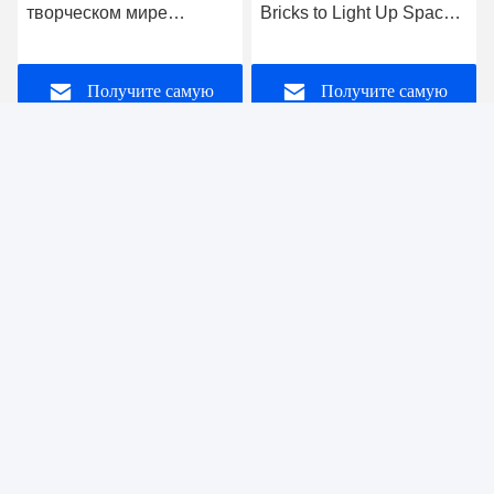
творческом мире
Bricks to Light Up Spaces
стеклянных блоков и
— Product Introduction
хрустальных блоков
Получите самую
Получите самую
лучшую цену
лучшую цену
foshan nanhai ruixin glass co., ltd
gracewish@163.com
+8613929909663--13690711186
Дафентианская промышленная зона, Луочунь,
Наньхай, Фошань, Гуандун