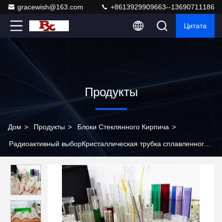
gracewish@163.com
+8613929909663--13690711186
Цитата
Продукты
Дом
>
Продукты
>
Блоки Стеклянного Кирпича
>
Радиоактивный выборКристаллическая трубка сплавленного
искусственного стекла, освещающая пространственную
эстетику