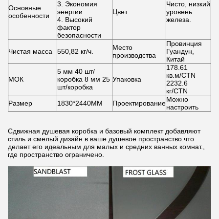
3. Экономия
Чисто, низкий
Основные
энергии
Цвет
уровень
особенности
4. Высокий
железа.
фактор
безопасности
Провинция
Место
Чистая масса
550,82 кг/ч.
Гуандун,
производства
Китай
178.61
5 мм 40 шт/
кв.м/CTN
МОК
коробка 8 мм 25
Упаковка
2232.6
шт/коробка
кг/CTN
Можно
Размер
1830*2440MM
Проектирование
настроить
Сдвижная душевая коробка и базовый комплект добавляют
стиль и смелый дизайн в ваше душевое пространство.что
делает его идеальным для малых и средних ванных комнат.,
где пространство ограничено.