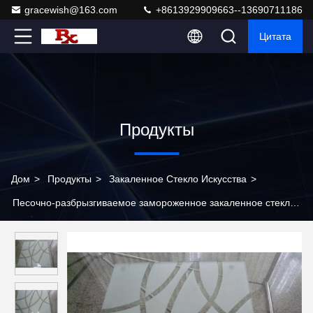
gracewish@163.com
+8613929909663--13690711186
Цитата
Продукты
Дом
>
Продукты
>
Закаленное Стекло Искусства
>
Песочно-разбрызгиваемое замороженное закаленное стекло
для перегородки залов и столовых