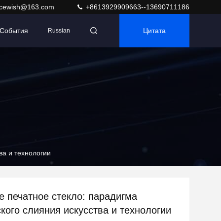
acewish@163.com
+8613929909663--13690711186
События
Цитата
Russian
ва и технологии
 печатное стекло: парадигма
ского слияния искусства и технологии