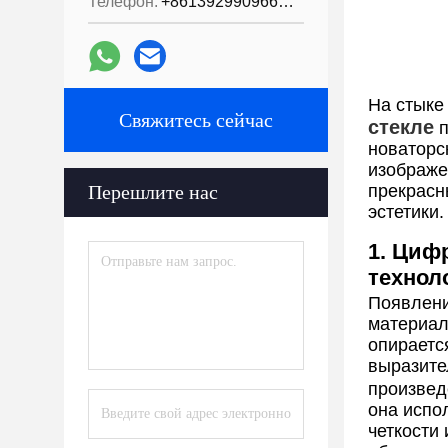
Телефон:
+8613929909663--13690711186
На стыке
Свяжитесь сейчас
стекле
п
новаторс
изображе
Перешлите нас
прекрасн
эстетики.
1. Циф
технол
Появлен
материал
опираетс
выразите
произвед
она испо
четкости