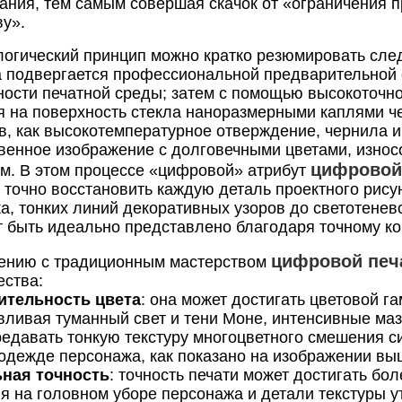
ания, тем самым совершая скачок от «ограничения 
ву».
логический принцип можно кратко резюмировать сле
 подвергается профессиональной предварительной о
ности печатной среды; затем с помощью высокоточно
я на поверхность стекла наноразмерными каплями че
в, как высокотемпературное отверждение, чернила и
венное изображение с долговечными цветами, износо
цифровой 
м. В этом процессе «цифровой» атрибут
 точно восстановить каждую деталь проектного рису
а, тонких линий декоративных узоров до светотенев
т быть идеально представлено благодаря точному к
цифровой печ
ению с традиционным мастерством
ства:
ительность цвета
: она может достигать цветовой г
вливая туманный свет и тени Моне, интенсивные мазк
редавать тонкую текстуру многоцветного смешения си
 одежде персонажа, как показано на изображении вы
ная точность
: точность печати может достигать бо
я на головном уборе персонажа и детали текстуры ут