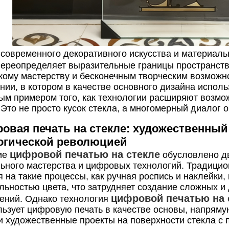
 современного декоративного искусства и материал
ереопределяет выразительные границы пространств
кому мастерству и бесконечным творческим возможн
нии, в котором в качестве основного дизайна испол
ым примером того, как технологии расширяют возмож
 Это не просто кусок стекла, а многомерный диалог о
ровая печать на стекле: художественны
огической революцией
цифровой печатью на стекле
ие
обусловлено дв
ьного мастерства и цифровых технологий. Традицио
я на такие процессы, как ручная роспись и наклейки
льностью цвета, что затрудняет создание сложных 
цифровой печатью на 
ений. Однако технология
льзует цифровую печать в качестве основы, напрям
 и художественные проекты на поверхности стекла 