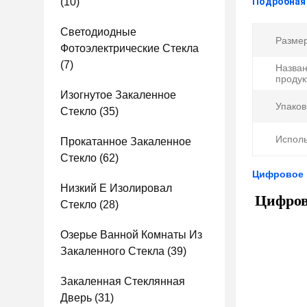
(10)
Подробная
Светодиодные
Размер
Фотоэлектрические Стекла
(7)
Назва
продук
Изогнутое Закаленное
Упаков
Стекло
(35)
Исполь
Прокатанное Закаленное
Стекло
(62)
Цифровое п
Низкий E Изолировал
Цифрова
Стекло
(28)
Озерье Ванной Комнаты Из
Закаленного Стекла
(39)
Закаленная Стеклянная
Дверь
(31)