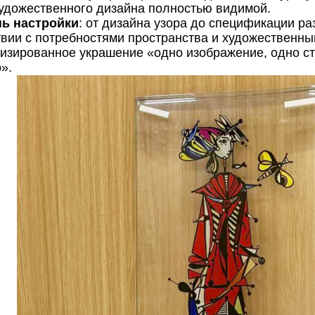
удожественного дизайна полностью видимой.
нь настройки
: от дизайна узора до спецификации ра
твии с потребностями пространства и художественн
изированное украшение «одно изображение, одно ст
».