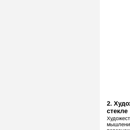
2. Худ
стекле
Художес
мышления