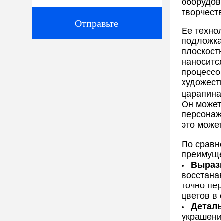
оборудов
творчест
Отправьте
Ее техно
подложка
плоскост
наноситс
процессо
художест
царапина
Он может
персонаж
это може
По сравн
преимуще
Выраз
восстана
точно пе
цветов в
Деталь
украшени