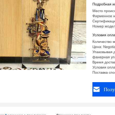
Подробная и
Место проис
Фирменное 
Сертификаци
Номер модел
Условия опла
Количество м
Цена: Negoti
Упаковывая 
фанерная уп
Время достав
Условия опла
Поставка спо
Полу