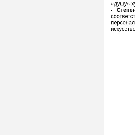
«душу» х
Степе
соответс
персонал
искусство