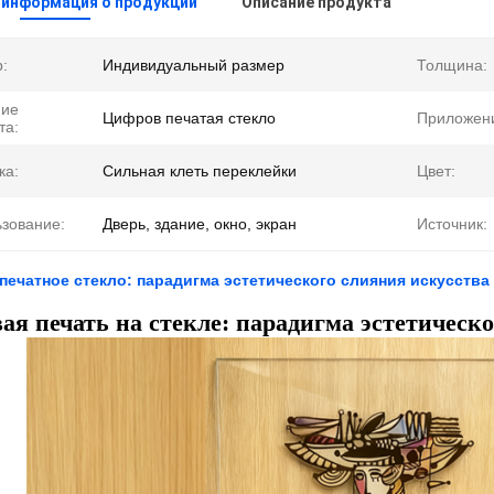
 информация о продукции
Описание продукта
:
Индивидуальный размер
Толщина:
ние
Цифров печатая стекло
Приложен
та:
ка:
Сильная клеть переклейки
Цвет:
зование:
Дверь, здание, окно, экран
Источник:
ечатное стекло: парадигма эстетического слияния искусства
я печать на стекле: парадигма эстетическо