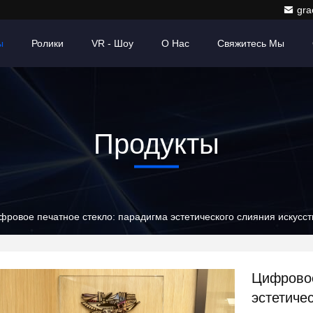
gr
ы
Ролики
VR - Шоу
О Нас
Свяжитесь Мы
Продукты
фровое печатное стекло: парадигма эстетического слияния искусст
Цифровое
эстетиче