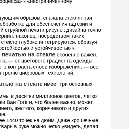
процесса» к «неограниченному
дующим образом: сначала стеклянная
бработке для обеспечения адгезии и
й струйной печати рисунок дизайна точно
рнил; наконец, посредством таких
 стекло глубоко интегрируются, образуя
стойкостью и устойчивостью к
печатью на стекле
особенно важен.
нка — от цветового градиента одежды
ого контраста слоев изображения, — все
онтролю цифровых технологий.
атью на стекле
имеет три основных
аммы в десятки миллионов цветов, легко
и Ван Гога и, что более важно, может
него, желтого, коричневого и других
ше.
лее 1440 точек на дюйм. Даже крошечные
вари в руке можно четко увидеть, делая