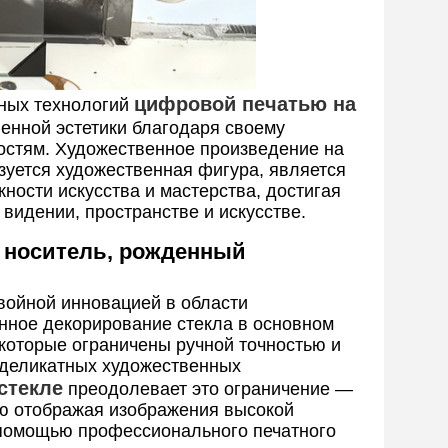
цифровой печатью на
ьных технологий
енной эстетики благодаря своему
остям. Художественное произведение на
ьзуется художественная фигура, является
ности искусства и мастерства, достигая
 видении, пространстве и искусстве.
й носитель, рожденный
ойной инновацией в области
нное декорирование стекла в основном
, которые ограничены ручной точностью и
и деликатных художественных
стекле
преодолевает это ограничение —
ую отображая изображения высокой
с помощью профессионального печатного