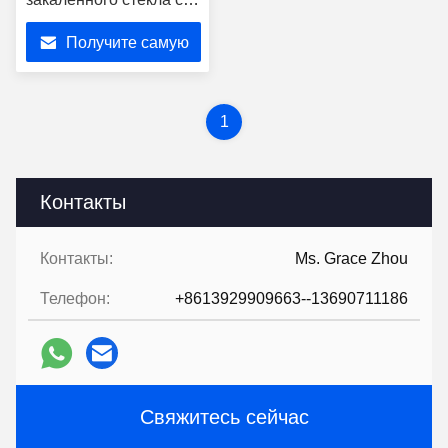
настраиваемой
Получите самую
кислотой AG SGCC
лучшую цену
1
Контакты
Контакты:
Ms. Grace Zhou
Телефон:
+8613929909663--13690711186
Свяжитесь сейчас