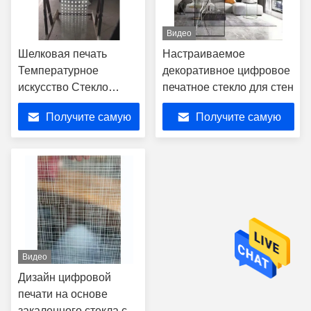
Видео
Шелковая печать
Настраиваемое
Температурное
декоративное цифровое
искусство Стекло
печатное стекло для стен
Стекло Душевые
Получите самую
Получите самую
стеновые панели для
интерьера
лучшую цену
лучшую цену
Видео
Дизайн цифровой
печати на основе
закаленного стекла с