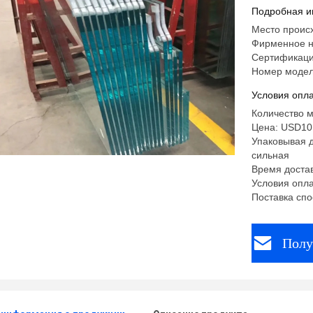
Подробная и
Место проис
Фирменное н
Сертификаци
Номер модели
Условия опла
Количество м
Цена: USD10
Упаковывая д
сильная
Время достав
Условия опла
Поставка сп
Полу