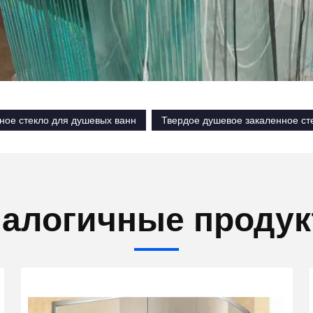
ное стекло для душевых ванн
Твердое душевое закаленное ст
алогичные проду