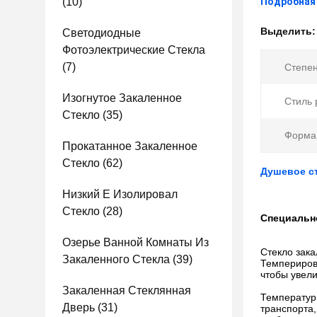
(10)
Подробная
Выделить
Светодиодные
Фотоэлектрические Стекла
(7)
Степен
Изогнутое Закаленное
Стиль 
Стекло
(35)
Форма
Прокатанное Закаленное
Стекло
(62)
Душевое ст
Низкий E Изолировал
Стекло
(28)
Специально
Озерье Ванной Комнаты Из
Стекло зак
Закаленного Стекла
(39)
Темперирова
чтобы увели
Закаленная Стеклянная
Температури
Дверь
(31)
транспорта,