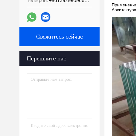
Телефон:
+8613929909663--13690711186
Применение
Архитектура
Свяжитесь сейчас
Перешлите нас