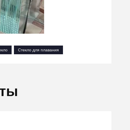
екло
Стекло для плавания
кты