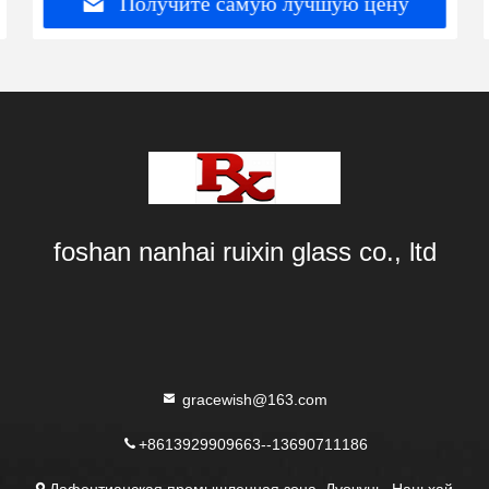
Получите самую лучшую цену
foshan nanhai ruixin glass co., ltd
gracewish@163.com
+8613929909663--13690711186
Дафентианская промышленная зона, Луочунь, Наньхай,