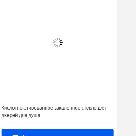
Кислотно-этированное закаленное стекло для
Две
дверей для душа
нан
каб