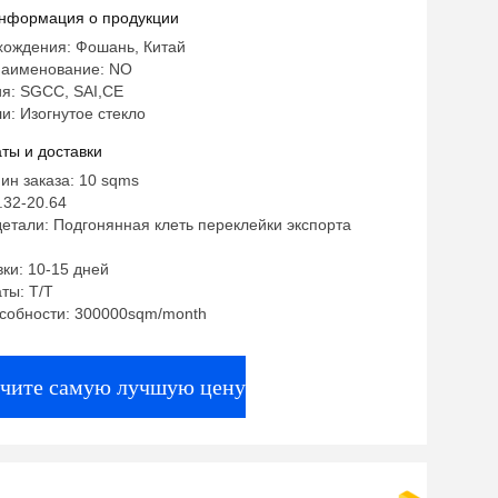
нформация о продукции
хождения: Фошань, Китай
аименование: NO
я: SGCC, SAI,CE
: Изогнутое стекло
ты и доставки
ин заказа: 10 sqms
.32-20.64
етали: Подгонянная клеть переклейки экспорта
ки: 10-15 дней
ты: T/T
особности: 300000sqm/month
чите самую лучшую цену