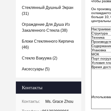
чтобы разва
Стеклянный Душный Экран
Он производ
охлаждаетс
(31)
больше 10,
центральны
Ограждение Для Душа Из
Настраива
Закаленного Стекла
(38)
Структура
Техника
Блоки Стеклянного Кирпича
Производст
Содержани
(46)
Упаковка
МОК
Стекло Вакуума
(2)
Порт погруз
Условия пл
Время дост
Аксессуары
(5)
Контакты
Использова
Контакты:
Ms. Grace Zhou