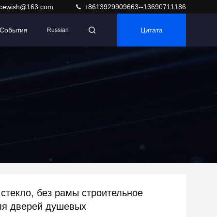
acewish@163.com
+8613929909663--13690711186
События
Цитата
Russian
стекло, без рамы строительное
ля дверей душевых