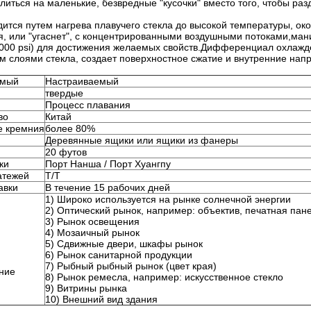
литься на маленькие, безвредные "кусочки" вместо того, чтобы раз
ится путем нагрева плавучего стекла до высокой температуры, око
я, или "угаснет", с концентрированными воздушными потоками,ман
 000 psi) для достижения желаемых свойств.Дифференциал охлажд
м слоями стекла, создает поверхностное сжатие и внутренние нап
емый
Настраиваемый
твердые
Процесс плавания
во
Китай
е кремния
более 80%
Деревянные ящики или ящики из фанеры
20 футов
ки
Порт Нанша / Порт Хуангпу
атежей
T/T
авки
В течение 15 рабочих дней
1) Широко используется на рынке солнечной энергии
2) Оптический рынок, например: объектив, печатная па
3) Рынок освещения
4) Мозаичный рынок
5) Сдвижные двери, шкафы рынок
6) Рынок санитарной продукции
7) Рыбный рыбный рынок (цвет края)
ние
8) Рынок ремесла, например: искусственное стекло
9) Витрины рынка
10) Внешний вид здания