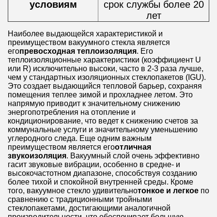
условиям
срок службы более 20
лет
Наиболее выдающейся характеристикой и
преимуществом вакуумного стекла является
его
превосходная теплоизоляция
. Его
теплоизоляционные характеристики (коэффициент U
или R) исключительно высоки, часто в 2-3 раза лучше,
чем у стандартных изоляционных стеклопакетов (IGU).
Это создает выдающийся тепловой барьер, сохраняя
помещения теплее зимой и прохладнее летом. Это
напрямую приводит к значительному снижению
энергопотребления на отопление и
кондиционирование, что ведет к снижению счетов за
коммунальные услуги и значительному уменьшению
углеродного следа. Еще одним важным
преимуществом является его
отличная
звукоизоляция
. Вакуумный слой очень эффективно
гасит звуковые вибрации, особенно в средне- и
высокочастотном диапазоне, способствуя созданию
более тихой и спокойной внутренней среды. Кроме
того, вакуумное стекло удивительно
тонкое и легкое
​ по
сравнению с традиционными тройными
стеклопакетами, достигающими аналогичной
производительности, что обеспечивает большую