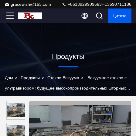
gracewish@163.com
+8613929909663--13690711186
Цитата
Продукты
Дом
>
Продукты
>
Стекло Вакуума
>
Вакуумное стекло с
ультравизором: будущее высокопроизводительных шторных
стен с двуслойной прозрачностью, полной тепло- и
звукоизоляцией