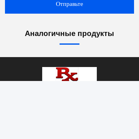
Отправьте
Аналогичные продукты
foshan nanhai ruixin glass co., ltd
gracewish@163.com
+8613929909663--13690711186
Дафентианская промышленная зона, Луочунь,
Наньхай, Фошань, Гуандун