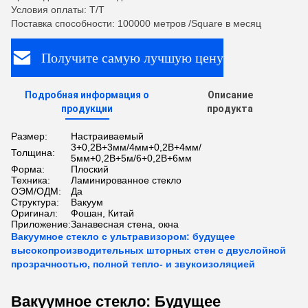
Условия оплаты: T/T
Поставка способности: 100000 метров /Square в месяц
Получите самую лучшую цену
Подробная информация о
Описание
продукции
продукта
Размер:
Настраиваемый
3+0,2В+3мм/4мм+0,2В+4мм/
Толщина:
5мм+0,2В+5м/6+0,2В+6мм
Форма:
Плоский
Техника:
Ламинированное стекло
ОЭМ/ОДМ:
Да
Структура:
Вакуум
Оригинал:
Фошан, Китай
Приложение:
Занавесная стена, окна
Вакуумное стекло с ультравизором: будущее
высокопроизводительных шторных стен с двуслойной
прозрачностью, полной тепло- и звукоизоляцией
Вакуумное стекло: Будущее