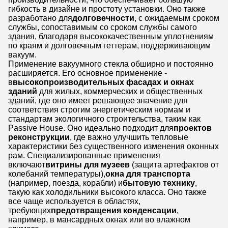
гибкость в дизайне и простоту установки. Оно также
разработано для
долговечности
, с ожидаемым сроком
службы, сопоставимым со сроком службы самого
здания, благодаря высококачественным уплотнениям
по краям и долговечным геттерам, поддерживающим
вакуум.
Применение вакуумного стекла обширно и постоянно
расширяется. Его основное применение -
в
высокопроизводительных фасадах и окнах
зданий
​ для жилых, коммерческих и общественных
зданий, где оно имеет решающее значение для
соответствия строгим энергетическим нормам и
стандартам экологичного строительства, таким как
Passive House. Оно идеально подходит для
проектов
реконструкции
​, где важно улучшить тепловые
характеристики без существенного изменения оконных
рам. Специализированные применения
включают
витрины для музеев
​ (защита артефактов от
колебаний температуры),
окна для транспорта
(например, поезда, корабли) и
бытовую технику
​,
такую как холодильники высокого класса. Оно также
все чаще используется в областях,
требующих
предотвращения конденсации
,
например, в мансардных окнах или во влажном