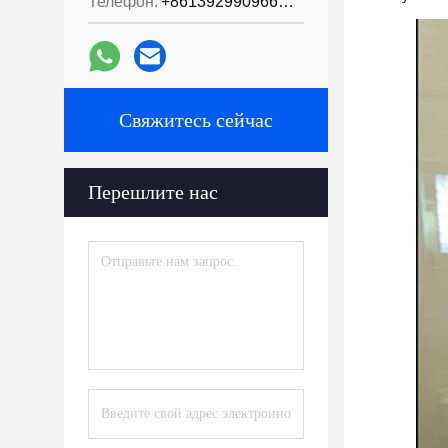
Телефон:
+8613929909663--13690711186
Свяжитесь сейчас
Перешлите нас