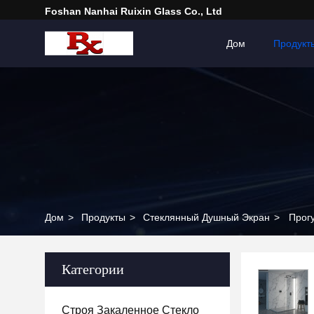
Foshan Nanhai Ruixin Glass Co., Ltd
Дом
Продукт
Дом
>
Продукты
>
Стеклянный Душный Экран
>
Прог
Категории
Строя Закаленное Стекло