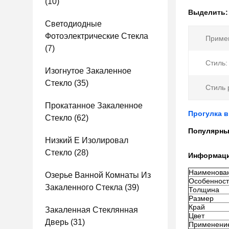
(10)
Выделить
Светодиодные
Фотоэлектрические Стекла
Приме
(7)
Стиль:
Изогнутое Закаленное
Стекло
(35)
Стиль 
Прокатанное Закаленное
Прогулка 
Стекло
(62)
Популярны
Низкий E Изолировал
Стекло
(28)
Информаци
Наименован
Озерье Ванной Комнаты Из
Особеннос
Закаленного Стекла
(39)
Толщина
Размер
Край
Закаленная Стеклянная
Цвет
Дверь
(31)
Применени