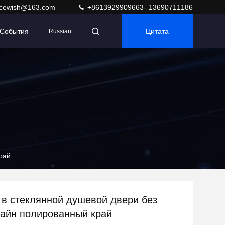
acewish@163.com
+8613929909663--13690711186
События
Цитата
Russian
рай
 в стеклянной душевой двери без
айн полированный край