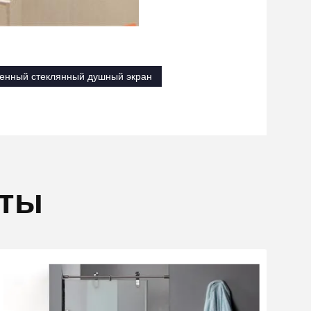
ленный стеклянный душный экран
кты