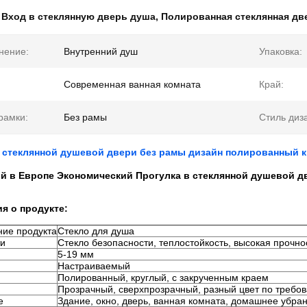
:
Вход в стеклянную дверь душа
,
Полированная стеклянная дв
нение:
Внутренний душ
Упаковка:
Современная ванная комната
Край:
рамки:
Без рамы
Стиль диз
в стеклянной душевой двери без рамы дизайн полированный 
й в Европе Экономический Прогулка в стеклянной душевой д
я о продукте:
ие продукта
Стекло для душа
ти
Стекло безопасности, теплостойкость, высокая прочно
5-19 мм
Настраиваемый
Полированный, круглый, с закрученным краем
Прозрачный, сверхпрозрачный, разный цвет по требо
е
Здание, окно, дверь, ванная комната, домашнее убра