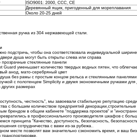
т
ISO9001: 2000, CCC, CE
Деревянный ящик, пригоденный для мореплавания
Около 20-25 дней
ственная ручка из 304 нержавеющей стали.
и
жно подстричь, чтобы она соответствовала индивидуальной ширине
двери душа могут быть открыты слева или справа
ю прозрачные стеклянные панели
ot Guard уменьшает количество твердых водных пятен, что облегчае
вый анод, мато-серебряный цвет
я душа без рамы с простым концом рельса и стеклянными панелями
ручкой с полотенцем Simplicity и двумя экономичными ручками для
в других размерах
доступность, честность", мы завоевали стабильную репутацию сре
ства с большим количеством предприятий декорации,строительные
ным брендом в общем кабинете "поддержка проектов" и "иностранн
превратились в профессионального производителя шкафов с бол
мся принципа "Качество, доступность, безопасность, безопасность
ошения сотрудничества с вами из-за рубежа..
дном месте позволят вам значительно сэкономить время, и ваш биз
и транспортировке.