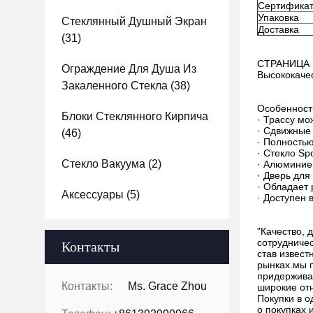
Сертифика
Упаковка
Стеклянный Душный Экран
Доставка
(31)
СТРАНИЦА
Ограждение Для Душа Из
Высококаче
Закаленного Стекла
(38)
Особенност
Блоки Стеклянного Кирпича
· Трассу мо
· Сдвижные 
(46)
· Полность
· Стекло Sp
Стекло Вакуума
(2)
· Алюминие
· Дверь дл
· Обладает 
Аксессуары
(5)
· Доступен 
"Качество, 
сотрудниче
Контакты
став извест
рынках.мы 
придерживае
Контакты:
Ms. Grace Zhou
широкие отн
Покупки в о
о покупках 