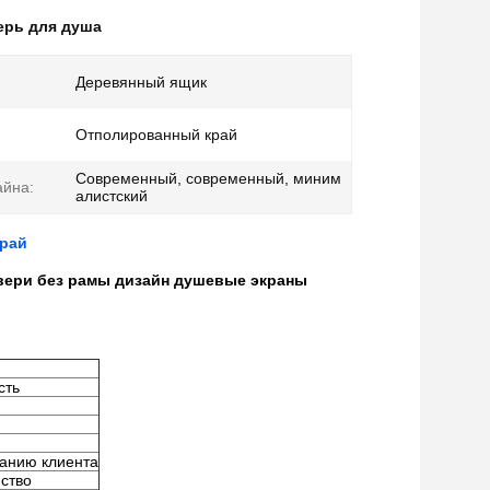
ерь для душа
Деревянный ящик
Отполированный край
Современный, современный, миним
айна:
алистский
край
вери без рамы дизайн душевые экраны
сть
ванию клиента
нство