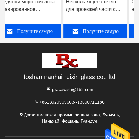
Нескользящее стекло
OEM кислотно-
для проезжей части с
этированное закаленное
высокой безопасностью
стекло без отпечатков
для пола
пальцев нескользящее
Получите самую
Получите самую
стекло для
строительства
лучшую цену
лучшую цену
foshan nanhai ruixin glass co., ltd
gracewish@163.com
+8613929909663--13690711186
Дафентианская промышленная зона, Луочунь,
Наньхай, Фошань, Гуандун