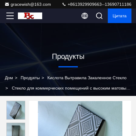
gracewish@163.com
+8613929909663--13690711186
Цитата
Продукты
Дом
>
Продукты
>
Кислота Вытравила Закаленное Стекло
>
Стекло для коммерческих помещений с высоким матовым
покрытием