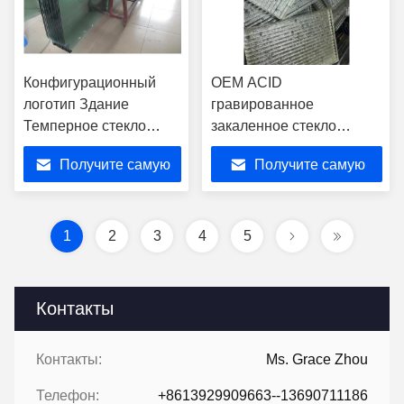
Конфигурационный
OEM ACID
логотип Здание
гравированное
Темперное стекло
закаленное стекло
Толщина 3-25 мм Офис
шампанское золото и
Получите самую
Получите самую
серебро платина
проводные
лучшую цену
лучшую цену
1
2
3
4
5
Контакты
Контакты:
Ms. Grace Zhou
Телефон:
+8613929909663--13690711186