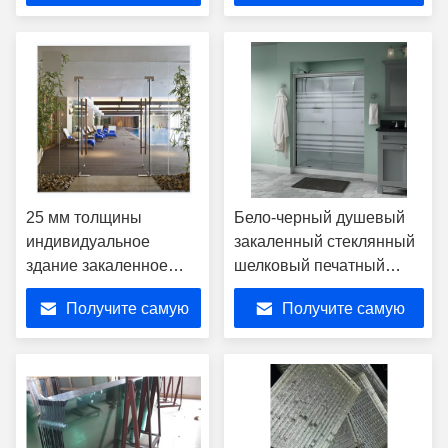
лучшую цену
лучшую цену
25 мм толщины
Бело-черный душевый
индивидуальное
закаленный стеклянный
здание закаленное
шелковый печатный
стекло двойное стекло
аппарат плоский и
Получите самую
Получите самую
изогнутый A11
лучшую цену
лучшую цену