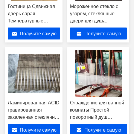
Гостиница Сдвижная
Мороженное стекло с
дверь сарая
узором, стеклянные
Температурные
двери для душа.
стеклянные полосы
Получите самую
Получите самую
Прозрачные морозы
Изоляция
лучшую цену
лучшую цену
Ламинированная ACID
Ограждение для ванной
гравированная
комнаты Простой
закаленная стеклянная
поворотный душ
проволочная сетка
Затемненное стекло для
Получите самую
Получите самую
прозрачная
современного