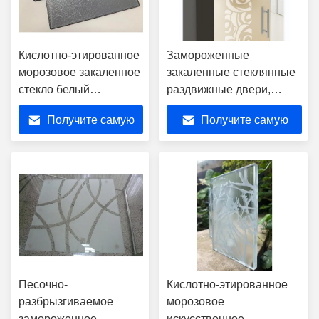
Кислотно-этированное
Замороженные
морозовое закаленное
закаленные стеклянные
стекло белый
раздвижные двери,
нефритовый килин для
отвержденные
Получите самую
Получите самую
украшения
оборудованием
лучшую цену
лучшую цену
Песочно-
Кислотно-этированное
разбрызгиваемое
морозовое
замороженное
искусственное