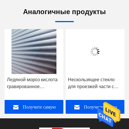
Аналогичные продукты
Ледяной мороз кислота
Нескользящее стекло
гравированное
для проезжей части с
закаленное стекло без
высокой безопасностью
отпечатков пальцев
для пола
Получите самую
Получите самую
стекло для офисных
помещений
лучшую цену
лучшую цену