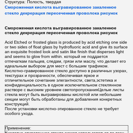
Структура:
Полость, твердая
Смороженная кислота выгравированное закаленное
стекло декрерация пересеченная проволока рисунок
Смороженная кислота выгравированное закаленное
стекло декрерация пересеченная проволока рисунок
Acid Etched or frosted glass is produced by acid etching one side
or two sides of float glass by hydrofluoric acid and give its surface
an exquisite frosted look and satin like finish that disperses light
and seems to glow from within. который не поддается
отпечаткам пальцев, следам, грязи или маслу, что делает его
идеальным выбором для мест с большим трафиком.
Кислотно-гравированное стекло доступно в различных узорах,
текстурах и прозрачности, обеспечивая яркое и
отличительное сочетание элегантности, света,эстетика и
конфиденциальность в одном исключительном стеклянном
растворе с высоким уровнем светопропусканияЦелые листы
стекла могут быть выгравированы кислотой или небольшие
секции могут быть обработаны для добавления конкретных
конструкций.
После установки кислотно-этированное стекло не требует
особого ухода.
Применение: