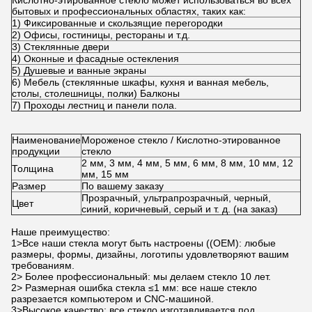
Кислотно-этированное стекло может использоваться во всех
бытовых и профессиональных областях, таких как:
1) Фиксированные и скользящие перегородки
2) Офисы, гостиницы, рестораны и т.д.
3) Стеклянные двери
4) Оконные и фасадные остекления
5) Душевые и ванные экраны
6) Мебель (стеклянные шкафы, кухня и ванная мебель,
столы, столешницы, полки) Балконы
7) Проходы лестниц и панели пола.
Наименование
Мороженое стекло / Кислотно-этированное
продукции
стекло
2 мм, 3 мм, 4 мм, 5 мм, 6 мм, 8 мм, 10 мм, 12
Толщина
мм, 15 мм
Размер
По вашему заказу
Прозрачный, ультрапрозрачный, черный,
Цвет
синий, коричневый, серый и т. д. (на заказ)
Наше преимущество:
1>Все наши стекла могут быть настроены ((OEM): любые
размеры, формы, дизайны, логотипы удовлетворяют вашим
требованиям.
2> Более профессиональный: мы делаем стекло 10 лет.
2> Размерная ошибка стекла ≤1 мм: все наше стекло
разрезается компьютером и CNC-машиной.
3>Высокое качество: все стекло изготавливается под