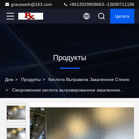
gracewish@163.com
+8613929909663--13690711186
Цитата
Продукты
Дом
>
Продукты
>
Кислота Вытравила Закаленное Стекло
>
Смороженная кислота выгравированное закаленное
стекло декрерация пересеченная проволока рисунок