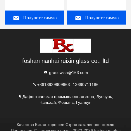
закаленное стекло без
высокой безопасностью
отпечатков пальцев
для пола
Получите самую
Получите самую
стекло для офисных
помещений
лучшую цену
лучшую цену
foshan nanhai ruixin glass co., ltd
gracewish@163.com
+8613929909663--13690711186
Дафентианская промышленная зона, Луочунь,
Наньхай, Фошань, Гуандун
Качество Китая хорошее Строя закаленное стекло
Поставщик. © авторского права 2022-2026 foshan nanhai