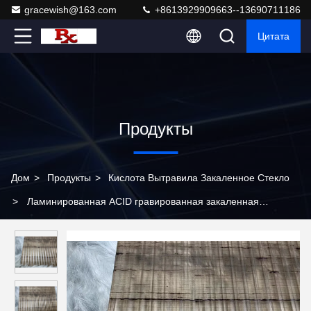
gracewish@163.com
+8613929909663--13690711186
Цитата
Продукты
Дом
>
Продукты
>
Кислота Вытравила Закаленное Стекло
>
Ламинированная ACID гравированная закаленная
стеклянная проволочная сетка прозрачная