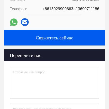
Телефон:
+8613929909663--13690711186
Свяжитесь сейчас
Перешлите нас