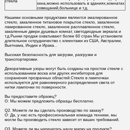
стекла
окна,можно использовать в зданиях,комнатах
совещаний,больнице и т.д.
Нашими основными продуктами являются эмалированное
стекло, закаленное титановое покрытое стекло, закаленное
лакированное стекло, закаленное расплавленное стекло,
закаленные двери душевых комнат, светодиодные зеркала и
т.д.Рынки продаж охватывают более 60 стран.Мы установили
длительное сотрудничество с клиентами из США, Австралии,
Вьетнама, Индии и Ирака...
Высокая безопасность для загрузки, разгрузки и
транспортировки.
Декоративные узоры могут быть созданы на простом стекле с
использованием воска или других ингибиторов для
сохранения прозрачных областей.Стекло в лампочках
используется для равномерного распределения света от
нитки лампочки по поверхности.
Вы предоставите образец?
О: Мы можем предложить образцы бесплатно.
Q2. Можете ли вы сделать производство по заказу?
О: Да, у нас есть профессиональная команда техники, мы
могли бы производить стекло зависит от ваших требований.
Q3. Можете ли вы напечатать нашу марку на продукте?