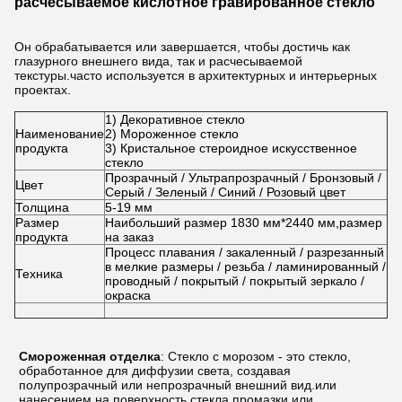
расчесываемое кислотное гравированное стекло
Он обрабатывается или завершается, чтобы достичь как
глазурного внешнего вида, так и расчесываемой
текстуры.часто используется в архитектурных и интерьерных
проектах.
1) Декоративное стекло
Наименование
2) Мороженное стекло
продукта
3) Кристальное стероидное искусственное
стекло
Прозрачный / Ультрапрозрачный / Бронзовый /
Цвет
Серый / Зеленый / Синий / Розовый цвет
Толщина
5-19 мм
Размер
Наибольший размер 1830 мм*2440 мм,размер
продукта
на заказ
Процесс плавания / закаленный / разрезанный
в мелкие размеры / резьба / ламинированный /
Техника
проводный / покрытый / покрытый зеркало /
окраска
Смороженная отделка
: Стекло с морозом - это стекло,
обработанное для диффузии света, создавая
полупрозрачный или непрозрачный внешний вид.или
нанесением на поверхность стекла промазки или