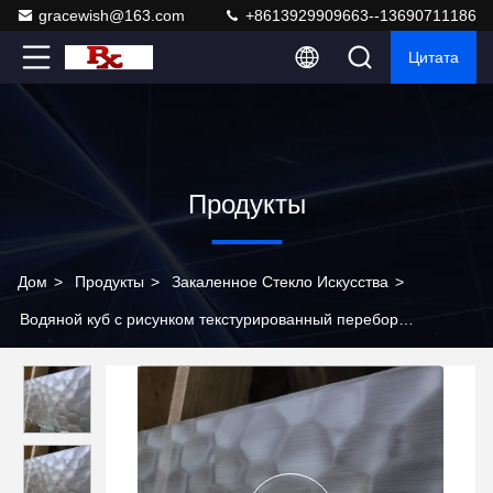
gracewish@163.com
+8613929909663--13690711186
Цитата
Продукты
Дом
>
Продукты
>
Закаленное Стекло Искусства
>
Водяной куб с рисунком текстурированный перебор
закаленное художественное стекло низкожелезное
расчесываемое кислотное гравированное стекло