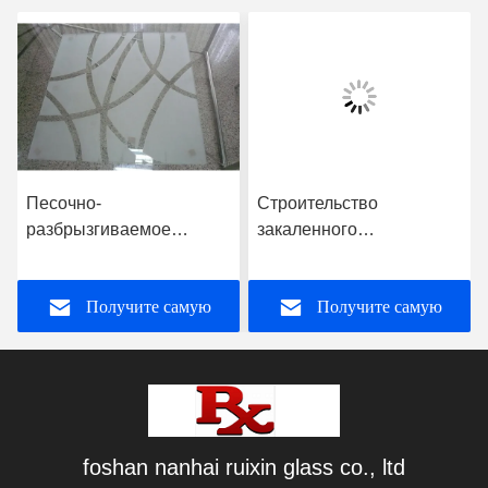
Песочно-
Строительство
разбрызгиваемое
закаленного
замороженное
искусственного стекла,
закаленное стекло для
непрозрачного цветного
Получите самую
Получите самую
перегородки залов и
стеклянного градиента
столовых
лучшую цену
лучшую цену
foshan nanhai ruixin glass co., ltd