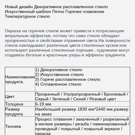
Новый дизайн Декоративное расплавленное стекло
Искусственный шаблон Пятно Горячее плавление
Температурное стекло
Окраска на горячем стекле может привести к потрясающим
визуальным эффектам, потому что само стекло обладает
прозрачностью и свойствами отражения света.На поверхности
стекла накладывают различные цвета стеклянных кусков или
используют различные стеклянные порошки., художники могут
создавать богатые и красочные узоры и эффекты градиента.
1) Декоративное стекло
2) Искусственное стекло
Наименование
3) Горяче расплавленное стекло
продукта
4) Сплавленное стекло
Прозрачный / Ультрапрозрачный / Бронзовый /
Цвет
Серый / Зеленый / Синий / Розовый цвет
Толщина
6-19 мм
Размер
Наибольший размер 1830 мм*2440 мм,размер
продукта
на заказ
Процесс плавания / закаленный / разрезанный
в мелкие размеры / резьба / ламинированный /
Техника
проводный / покрытый / покрытый зеркало /
окраска