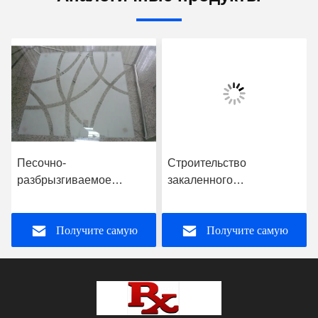
Песочно-
Строительство
разбрызгиваемое
закаленного
замороженное
искусственного стекла,
закаленное стекло для
непрозрачного цветного
Получите самую
Получите самую
перегородки залов и
стеклянного градиента
столовых
лучшую цену
лучшую цену