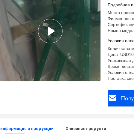
сверхвыс
Подробная и
гостиниц
Место проис
Фирменное н
Сертификаци
Номер модел
Условия опла
Количество м
Цена: USD10
Упаковывая д
Время достав
Условия опла
Поставка спо
Полу
 информация о продукции
Описание продукта