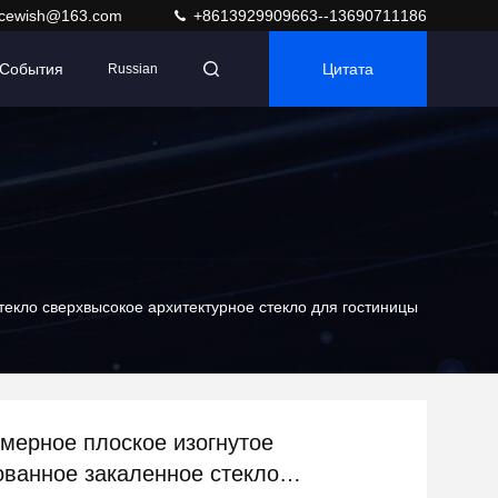
acewish@163.com
+8613929909663--13690711186
События
Цитата
Russian
екло сверхвысокое архитектурное стекло для гостиницы
мерное плоское изогнутое
ванное закаленное стекло