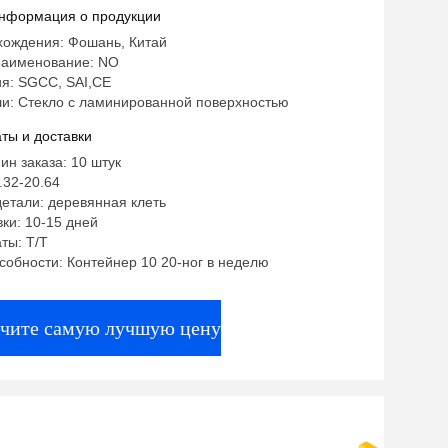
окое архитектурное стекло для
нформация о продукции
ы аэропорта лобби
хождения: Фошань, Китай
аименование: NO
я: SGCC, SAI,CE
и: Стекло с ламинированной поверхностью
ты и доставки
ин заказа: 10 штук
.32-20.64
етали: деревянная клеть
ки: 10-15 дней
ты: T/T
собности: Контейнер 10 20-ног в неделю
чите самую лучшую цену