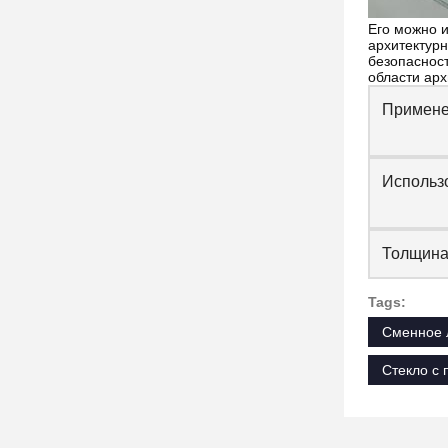
Его можно и
архитектурн
безопаснос
области арх
Примен
Использ
Толщин
Tags:
Сменное 
Стекло с