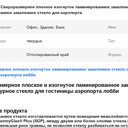
:
Сверхразмерное плоское изогнутое ламинированное закален
нное закаленное стекло для аэропорта
нение:
Офис, Здание, Банк
Имя:
ура:
твердые
Тип:
Отполированный край
Форма::
рное плоское изогнутое ламинированное закаленное стекло 
 аэропорта лобби
змерное плоское и изогнутое ламинированное за
урное стекло для гостиницы аэропорта лобби
е продукта
нное стекло изготавливается путем помещения межслойного 
SentryGlas® Plus (SGP), между двумя или более слоями стекл
меньшая риск травмы, не позволяя стеклу разбиваться на ост