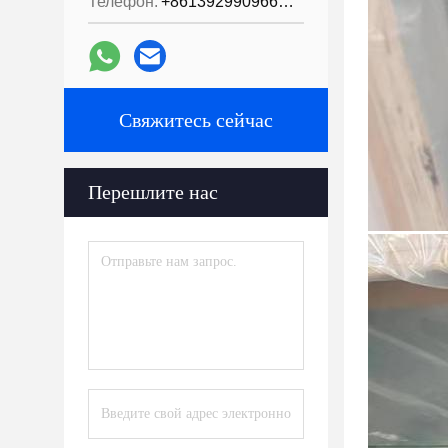
Телефон:
+8613929909663--13690711186
Свяжитесь сейчас
Перешлите нас