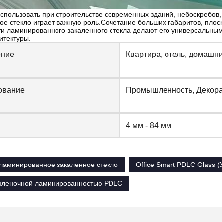
спользовать при строительстве современных зданий, небоскребов, 
ое стекло играет важную роль.Сочетание больших габаритов, плос
ти ламинированного закаленного стекла делают его универсальным
итектуры.
ение
Квартира, отель, домашни
ование
Промышленность, Декор
а
4 мм - 84 мм
ламинированное закаленное стекло
Office Smart PDLC Glass 
 пленочной ламинированностью PDLC