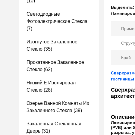
(10)
Выделить
Ламинирова
Светодиодные
Фотоэлектрические Стекла
(7)
Приме
Изогнутое Закаленное
Структ
Стекло
(35)
Край:
Прокатанное Закаленное
Стекло
(62)
Сверхразме
гостиницы
Низкий E Изолировал
Сверхра
Стекло
(28)
архитект
Озерье Ванной Комнаты Из
Закаленного Стекла
(39)
Описани
Ламинирова
Закаленная Стеклянная
(PVB) или 
Дверь
(31)
разрыва, у