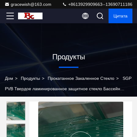
gracewish@163.com
+8613929909663--13690711186
Цитата
Продукты
Дом
>
Продукты
>
Прокатанное Закаленное Стекло
>
SGP
PVB Твердое ламинированное защитное стекло Бассейн
Забор Смотрительная площадка Дорога