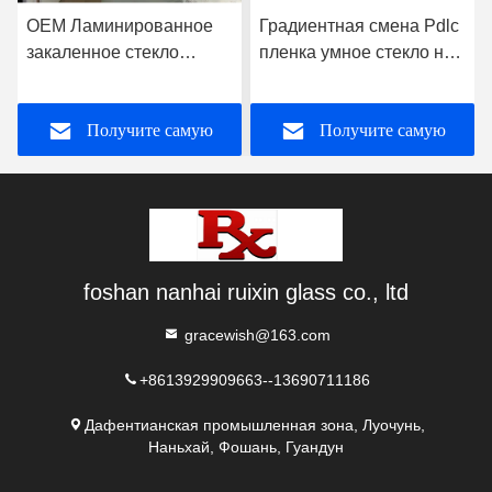
OEM Ламинированное
Градиентная смена Pdlc
закаленное стекло
пленка умное стекло на
плоское без рамы для
заказ для офисной
душевой комнаты
стены
Получите самую
Получите самую
лучшую цену
лучшую цену
foshan nanhai ruixin glass co., ltd
gracewish@163.com
+8613929909663--13690711186
Дафентианская промышленная зона, Луочунь,
Наньхай, Фошань, Гуандун