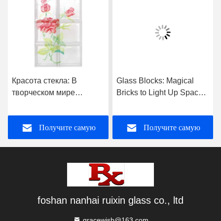
Красота стекла: В
Glass Blocks: Magical
творческом мире
Bricks to Light Up Spaces
стеклянных блоков и
— Product Introduction
хрустальных блоков
Получите самую
Получите самую
лучшую цену
лучшую цену
foshan nanhai ruixin glass co., ltd
gracewish@163.com