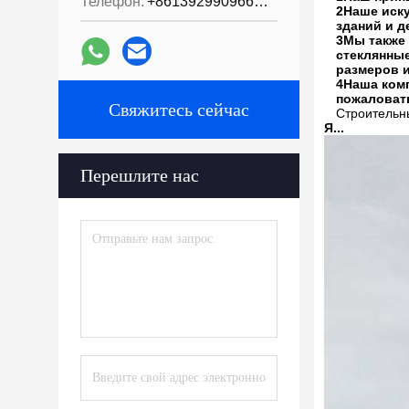
Телефон:
+8613929909663--13690711186
2Наше иску
зданий и д
3Мы также 
стеклянные
размеров и
4Наша комп
пожаловат
Свяжитесь сейчас
Строительны
Я...
Перешлите нас