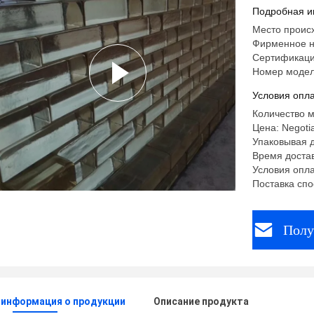
Подробная и
Место происх
Фирменное 
Сертификаци
Номер моде
Условия опла
Количество м
Цена: Negoti
Упаковывая д
Время достав
Условия опла
Поставка спо
Полу
 информация о продукции
Описание продукта