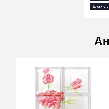
Блоки сте
Ан