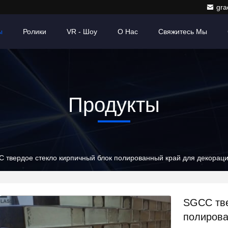
gr
ы
Ролики
VR - Шоу
О Нас
Свяжитесь Мы
Продукты
 твердое стекло кирпичный блок полированный край для декорац
SGCC тве
полирова