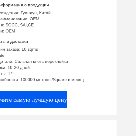
нформация о продукции
ождения: Гуандун, Китай
наименование: OEM
я: SGCC, SAI,CE
ли: OEM
ты и доставки
ин заказа: 10 sqms
ate
етали: Сильная клеть переклейки
ки: 10-20 дней
ты: T/T
собности: 100000 метров /Square в месяц
чите самую лучшую цену