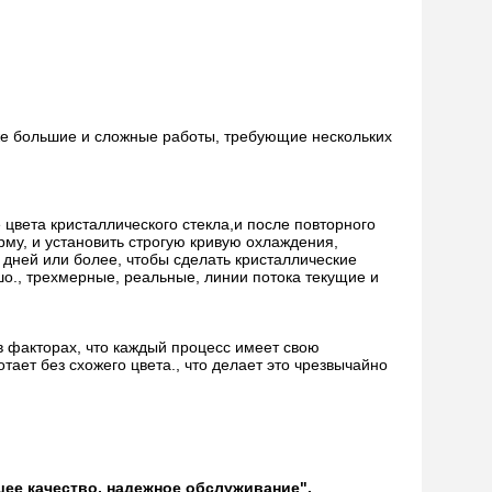
же большие и сложные работы, требующие нескольких
цвета кристаллического стекла,и после повторного
му, и установить строгую кривую охлаждения,
5 дней или более, чтобы сделать кристаллические
шо., трехмерные, реальные, линии потока текущие и
в факторах, что каждый процесс имеет свою
ает без схожего цвета., что делает это чрезвычайно
шее качество, надежное обслуживание".