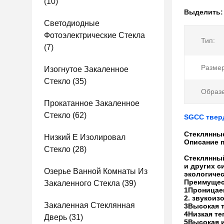
(10)
Выделить
Светодиодные
Фотоэлектрические Стекла
Тип:
(7)
Размер
Изогнутое Закаленное
Стекло
(35)
Образе
Прокатанное Закаленное
Стекло
(62)
SGCC твер
Стеклянные
Низкий E Изолировал
Описание 
Стекло
(28)
Стеклянный
и других с
Озерье Ванной Комнаты Из
экологичес
Преимущес
Закаленного Стекла
(39)
1Проницаем
2. звукоиз
Закаленная Стеклянная
3Высокая 
4Низкая т
Дверь
(31)
5Высокая 