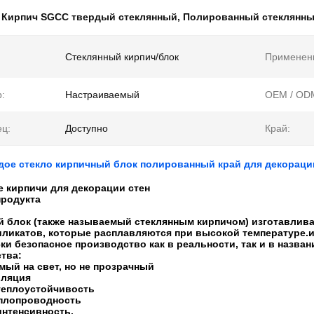
:
Кирпич SGCC твердый стеклянный
,
Полированный стеклянны
Стеклянный кирпич/блок
Применен
:
Настраиваемый
OEM / OD
ц:
Доступно
Край:
дое стекло кирпичный блок полированный край для декораци
 кирпичи для декорации стен
продукта
 блок (также называемый стеклянным кирпичом) изготавливае
иликатов, которые расплавляются при высокой температуре.и
ки безопасное производство как в реальности, так и в назван
тва:
ый на свет, но не прозрачный
оляция
теплоустойчивость
еплопроводность
интенсивность.