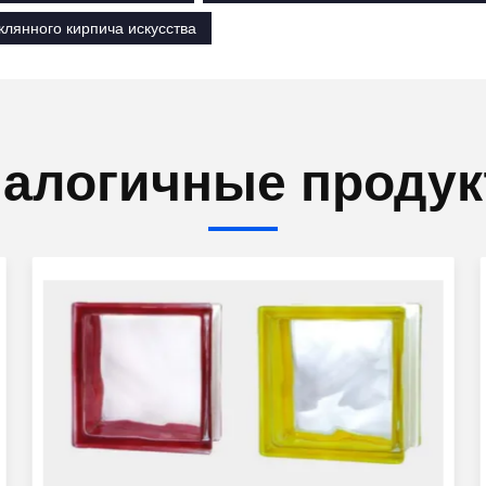
клянного кирпича искусства
алогичные проду