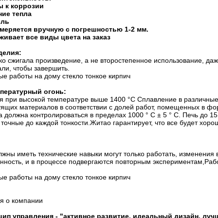
ы к коррозии
ние тепла
ель
меряется вручную с погрешностью 1-2 мм.
живает все виды цвета на заказ
делия:
ко сжигала произведение, а не второстепенное использование, да
ли, чтобы завершить.
е работы на дому стекло тонкое кирпич
пературный огонь:
 при высокой температуре выше 1400 °C Сплавление в различные 
ящих материалов в соответствии с долей работ, помещенных в фор
 должна контролироваться в пределах 1000 ° C ± 5 ° C. Печь до 1
точные до каждой тонкости.Житао гарантирует, что все будет хоро
жны иметь технические навыки могут только работать, изменения 
ность, и в процессе подвергаются повторным экспериментам,Работ
е работы на дому стекло тонкое кирпич
 о компании
ип управления - "активное развитие, идеальный дизайн, луч