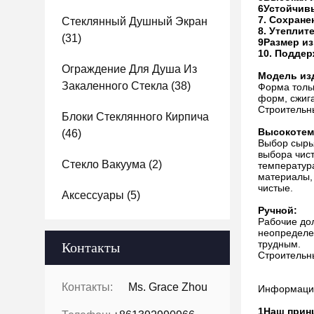
6Устойчив
7. Сохране
Стеклянный Душный Экран
8. Утеплит
(31)
9Размер из
10. Поддер
Ограждение Для Душа Из
Модель из
Закаленного Стекла
(38)
Форма толь
форм, сжига
Строительны
Блоки Стеклянного Кирпича
Высокотем
(46)
Выбор сырья
выбора чист
Стекло Вакуума
(2)
температура
материалы, 
чистые.
Аксессуары
(5)
Ручной:
Рабочие дол
неопределен
трудным.
Контакты
Строительны
Контакты:
Ms. Grace Zhou
Информация
1Наш принц