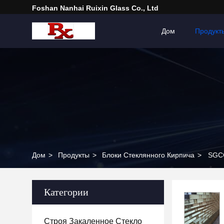
Foshan Nanhai Ruixin Glass Co., Ltd
Дом
Продукт
Дом
>
Продукты
>
Блоки Стеклянного Кирпича
>
SGCC
Категории
Строя Закаленное Стекло