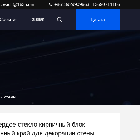
acewish@163.com
+8613929909663--13690711186
События
Цитата
Russian
ии стены
рдое стекло кирпичный блок
нный край для декорации стены