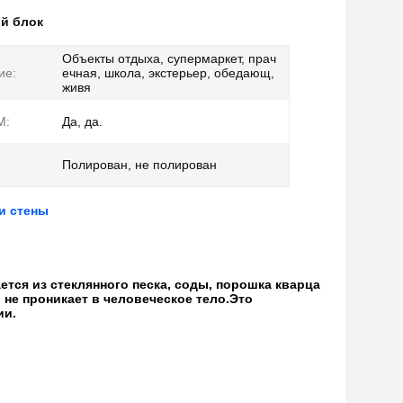
й блок
Объекты отдыха, супермаркет, прач
ие:
ечная, школа, экстерьер, обедающ,
живя
M:
Да, да.
Полирован, не полирован
и стены
тся из стеклянного песка, соды, порошка кварца
 не проникает в человеческое тело.Это
ии.