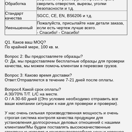
Обработка
сверлить отверстия, вырезы, уголки
безопасности и т.д.
Стандарт
SGCC, CE, EN, BS6206 и т.д.
качества
Пожалуйста, присылайте нам детали заказа,
Уменьшенный
если есть чертеж лучше всего.
- Спасибо! - Спасибо!
Q1. Каков ваш MOQ?
По крайней мере, 100 кв. м.
Вопрос 2: Вы предоставляете образцы?
О: Да, мы предоставляем бесплатные образцы для проверки
качества, мы можем помочь клиентам в перевозке грузов.
Вопрос 3: Каково время доставки?
Ответ:Отправляется в течение 7-21 дней после оплаты.
Вопрос4.Какой срок оплаты?
A:30/70% T/T. L/C на месте.
О / А 30-60 дней ((Это условие необходимо отправить все
ваши компании ситуации к нам для проверки и проверки).
У нас очень сильная производственная мощность и очень
строгая система контроля качества продукции для
установления долгосрочных деловых отношений с нашими
клиентами!Мы будем поставлять высококачественные
стеклянные изделия и конкурентоспособную цену и хорошее