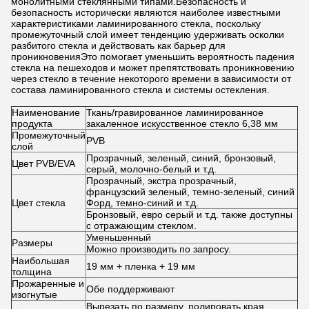
монолитными стеклянными типами.Безопасность и
безопасность исторически являются наиболее известными
характеристиками ламинированного стекла, поскольку
промежуточный слой имеет тенденцию удерживать осколки
разбитого стекла и действовать как барьер для
проникновенияЭто помогает уменьшить вероятность падения
стекла на пешеходов и может препятствовать проникновению
через стекло в течение некоторого времени в зависимости от
состава ламинированного стекла и системы остекления.
Наименование
Ткань/гравированное ламинированное
продукта
закаленное искусственное стекло 6,38 мм
Промежуточный
PVB
слой
Прозрачный, зеленый, синий, бронзовый,
Цвет PVB/EVA
серый, молочно-белый и т.д.
Прозрачный, экстра прозрачный,
французский зеленый, темно-зеленый, синий
Цвет стекла
Форд, темно-синий и т.д.
Бронзовый, евро серый и т.д. также доступны
с отражающим стеклом.
Уменьшенный
Размеры
Можно производить по запросу.
Наибольшая
19 мм + пленка + 19 мм
толщина
Прожаренные и
Обе поддерживают
изогнутые
Вырезать по размеру, полировать края,