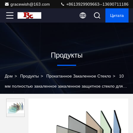
gracewish@163.com
+8613929909663--13690711186
Цитата
Продукты
Дом
>
Продукты
>
Прокатанное Закаленное Стекло
>
10
мм полностью закаленное закаленное защитное стекло для
строительства качающейся двери душный экран