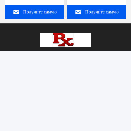
душевой комнаты
стены
Получите самую
Получите самую
лучшую цену
лучшую цену
foshan nanhai ruixin glass co., ltd
gracewish@163.com
+8613929909663--13690711186
Дафентианская промышленная зона, Луочунь,
Наньхай, Фошань, Гуандун
Качество Китая хорошее Строя закаленное стекло
Поставщик. © авторского права 2022-2026 foshan nanhai
ruixin glass co., ltd . Все права защищены.