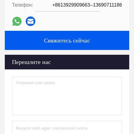
Телефон:
+8613929909663--13690711186
Свяжитесь сейчас
Перешлите нас