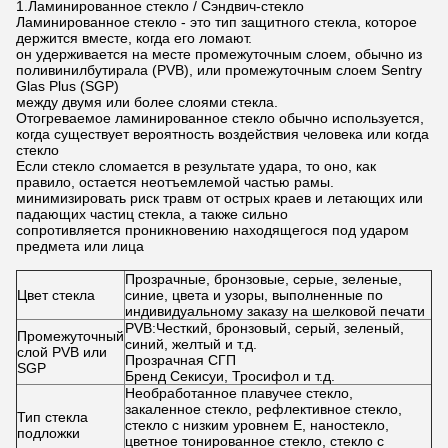
1.Ламинированное стекло / Сэндвич-стекло
Ламинированное стекло - это тип защитного стекла, которое
держится вместе, когда его ломают.
он удерживается на месте промежуточным слоем, обычно из
поливинилбутирала (PVB), или промежуточным слоем Sentry
Glas Plus (SGP)
между двумя или более слоями стекла.
Отогреваемое ламинированное стекло обычно используется,
когда существует вероятность воздействия человека или когда
стекло
Если стекло сломается в результате удара, то оно, как
правило, остается неотъемлемой частью рамы.
минимизировать риск травм от острых краев и летающих или
падающих частиц стекла, а также сильно
сопротивляется проникновению находящегося под ударом
предмета или лица
Прозрачные, бронзовые, серые, зеленые,
Цвет стекла
синие, цвета и узоры, выполненные по
индивидуальному заказу на шелковой печати
PVB:Честкий, бронзовый, серый, зеленый,
Промежуточный
синий, желтый и т.д.
слой PVB или
Прозрачная СГП
SGP
Бренд Секисуи, Тросифол и т.д.
Необработанное плавучее стекло,
закаленное стекло, рефлективное стекло,
Тип стекла
стекло с низким уровнем E, наностекло,
подложки
цветное тонированное стекло, стекло с