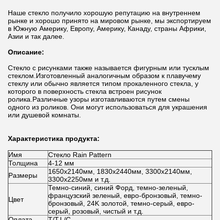
Наше стекло получило хорошую репутацию на внутреннем
рынке и хорошо принято на мировом рынке, мы экспортируем
в Южную Америку, Европу, Америку, Канаду, страны Африки,
Азии и так далее.
Описание:
Стекло с рисунками также называется фигурным или тусклым
стеклом.Изготовленный аналогичным образом к плавучему
стеклу или обычно является типом прокаленного стекла, у
которого в поверхность стекла встроен рисунок
ролика.Различные узоры изготавливаются путем смены
одного из роликов. Они могут использоваться для украшения
или душевой комнаты.
Характеристика продукта:
Имя
Стекло Rain Pattern
Толщина
4-12 мм
1650х2140мм, 1830х2440мм, 3300х2140мм,
Размеры
3300х2250мм и т.д.
Темно-синий, синий Форд, темно-зеленый,
французский зеленый, евро-бронзовый, темно-
Цвет
бронзовый, 24K золотой, темно-серый, евро-
серый, розовый, чистый и т.д.
Оплата
T/T,L/C