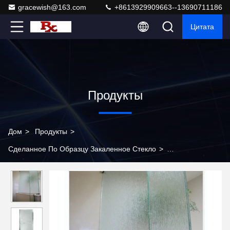
gracewish@163.com
+8613929909663--13690711186
Цитата
Продукты
Дом
>
Продукты
>
Сделанное По Образцу Закаленное Стекло
>
Художественное декоративное флейтированное закаленное
стекло толщина 12 мм для душевой комнаты