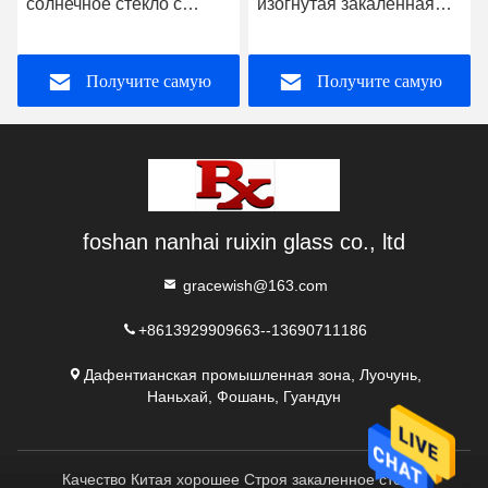
солнечное стекло с
изогнутая закаленная
закаленным стеклом
стеклянная твердая
Радужная спутниковая
структура
Получите самую
Получите самую
лампа сверхбелая
лучшую цену
лучшую цену
foshan nanhai ruixin glass co., ltd
gracewish@163.com
+8613929909663--13690711186
Дафентианская промышленная зона, Луочунь,
Наньхай, Фошань, Гуандун
Качество Китая хорошее Строя закаленное стекло