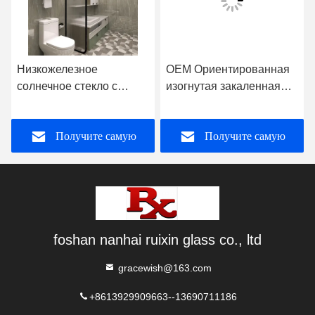
Низкожелезное
OEM Ориентированная
солнечное стекло с
изогнутая закаленная
закаленным стеклом
стеклянная твердая
Радужная спутниковая
структура
Получите самую
Получите самую
лампа сверхбелая
лучшую цену
лучшую цену
foshan nanhai ruixin glass co., ltd
gracewish@163.com
+8613929909663--13690711186