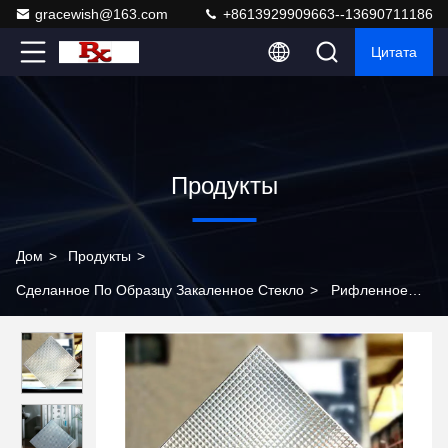
gracewish@163.com
+8613929909663--13690711186
Цитата
Продукты
Дом
>
Продукты
>
Сделанное По Образцу Закаленное Стекло
>
Рифленное
перекрестное сделанный по образцу закалило стеклянный
плоский декоративный экран ливня