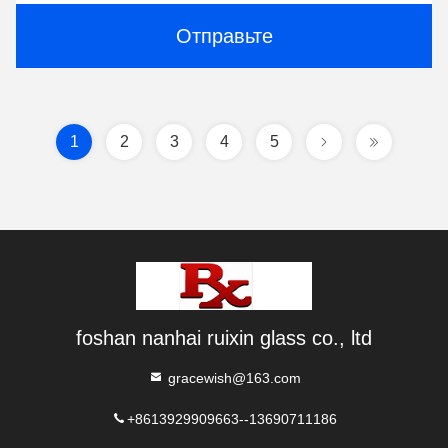
Отправьте
1
2
3
4
5
foshan nanhai ruixin glass co., ltd
gracewish@163.com
+8613929909663--13690711186