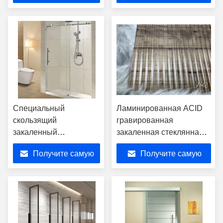
лучшую цену
лучшую цену
Специальный
Ламинированная ACID
скользящий
гравированная
закаленный
закаленная стеклянная
стеклянный душный
проволочная сетка
Получите самую
Получите самую
экран из нержавеющей
прозрачная
стали
лучшую цену
лучшую цену