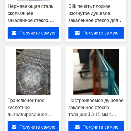
Нержавеющая сталь
Slik печать плоское
скользящее
изогнутое душевое
закаленное стекло,
закаленное стекло для
настраиваемые
двери душа
Получите самую
Получите самую
стеклянные двери
сарая
лучшую цену
лучшую цену
Транслюцентное
Настраиваемое душевое
кислотное
закаленное стекло
выгравированное
толщиной 3-15 мм с
закаленное стекло
SGCC CE SAI
Получите самую
Получите самую