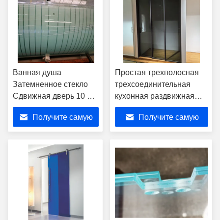
Ванная душа
Простая трехполосная
Затемненное стекло
трехсоединительная
Сдвижная дверь 10 мм
кухонная раздвижная
Замерзший без рамы
дверь балконная
Получите самую
Получите самую
перегородка
Двухслойная закаленная
лучшую цену
лучшую цену
стеклянная дверь