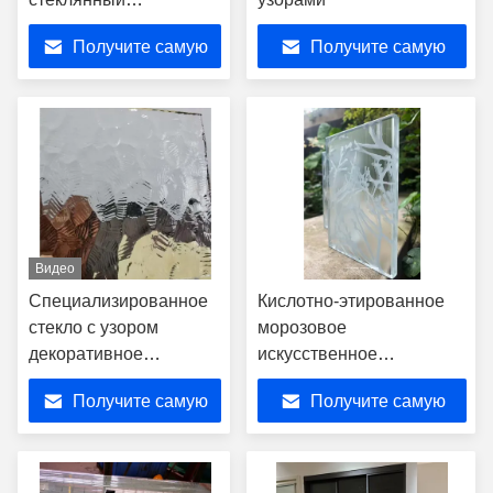
замороженный ливень
Получите самую
Получите самую
рифлить панель
ребристой текстуры
лучшую цену
лучшую цену
декоративную
стеклянную
Видео
Специализированное
Кислотно-этированное
стекло с узором
морозовое
декоративное
искусственное
архитектурное стекло с
закаленное стекло SGCC
Получите самую
Получите самую
рельефным узором
OEM Ultra Clear
лучшую цену
лучшую цену