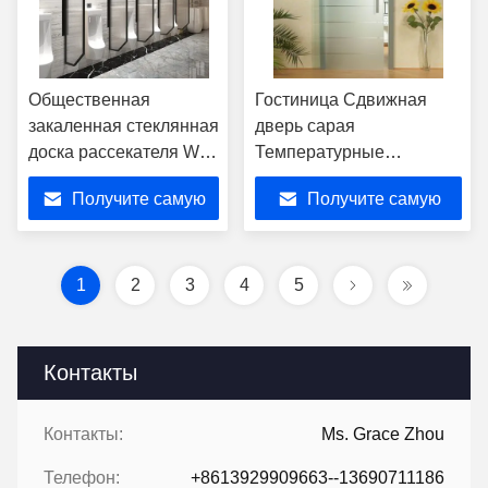
Общественная
Гостиница Сдвижная
закаленная стеклянная
дверь сарая
доска рассекателя WC
Температурные
туалета кабины
стеклянные полосы
Получите самую
Получите самую
раздела экрана
Прозрачные морозы
писсуара
Изоляция
лучшую цену
лучшую цену
1
2
3
4
5
Контакты
Контакты:
Ms. Grace Zhou
Телефон:
+8613929909663--13690711186