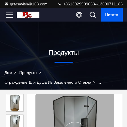
gracewish@163.com
+8613929909663--13690711186
Цитата
Продукты
Дом
>
Продукты
>
Ограждение Для Душа Из Закаленного Стекла
>
Современный и минималистский стеклянный душ идеально
подходит для жилых и коммерческих помещений