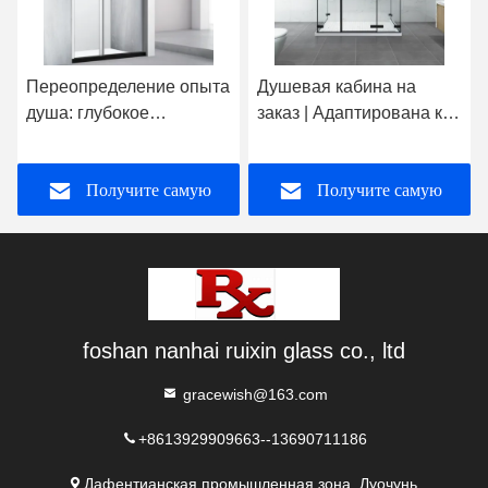
Видео
Душевая кабина на
Линейный душевой
заказ | Адаптирована к
корпус: Магия
кривизне пространства,
расширения
сочетает
пространства для
Получите самую
Получите самую
минималистичную
небольших ванных
эстетику и практичные
комнат площадью 1,2 м2,
функции
достижение влажно-
лучшую цену
лучшую цену
сухого разделения за
один шаг
foshan nanhai ruixin glass co., ltd
gracewish@163.com
+8613929909663--13690711186
Дафентианская промышленная зона, Луочунь,