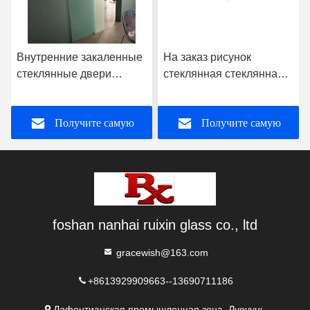
Внутренние закаленные
На заказ рисунок
стеклянные двери
стеклянная стеклянная
замороженные OEM
стеклянная стеклянная
стеклянная стеклянная
Получите самую
Получите самую
стеклянная стеклянная
стеклянная стеклянная
стеклянная стеклянная
лучшую цену
лучшую цену
стеклянная стеклянная
стекла
foshan nanhai ruixin glass co., ltd
gracewish@163.com
+8613929909663--13690711186
Дафентианская промышленная зона, Луочунь,