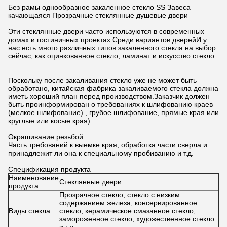
Без рамы однообразное закаленное стекло SS Завеса
качающаяся Прозрачные стеклянные душевые двери
Эти стеклянные двери часто используются в современных
домах и гостиничных проектах.Среди вариантов дверейИ у
нас есть много различных типов закаленного стекла на выбор
сейчас, как оцинкованное стекло, ламинат и искусство стекло.
Поскольку после закаливания стекло уже не может быть
обработано, китайская фабрика закаливаемого стекла должна
иметь хороший план перед производством.Заказчик должен
быть проинформирован о требованиях к шлифованию краев
(мелкое шлифование)., грубое шлифование, прямые края или
круглые или косые края).
Окрашивание резьбой
Часть требований к выемке края, обработка части сверла и
принадлежит ли она к специальному пробиванию и т.д.
Спецификация продукта
Наименование
Стеклянные двери
продукта
Прозрачное стекло, стекло с низким
содержанием железа, консервированное
Виды стекла
стекло, керамическое смазанное стекло,
замороженное стекло, художественное стекло