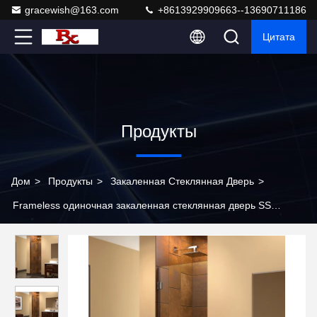
gracewish@163.com
+8613929909663--13690711186
Цитата
Продукты
Дом
>
Продукты
>
Закаленная Стеклянная Дверь
>
Frameless одиночная закаленная стеклянная дверь SS
прикрепляет на петлях двери ливня качания ясные
стеклянные