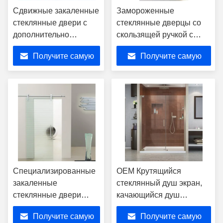
Сдвижные закаленные
Замороженные
стеклянные двери с
стеклянные дверцы со
дополнительно
скользящей ручкой с
полированным
полированным круглым
Получите самую
Получите самую
круглым отверстием
отверстием
CNC
лучшую цену
лучшую цену
Специализированные
OEM Крутящийся
закаленные
стеклянный душ экран,
стеклянные двери
качающийся душ
толщиной 12 мм с
закаленные стеклянные
Получите самую
Получите самую
ручкой из
двери