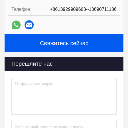
Телефон:
+8613929909663--13690711186
Свяжитесь сейчас
Перешлите нас