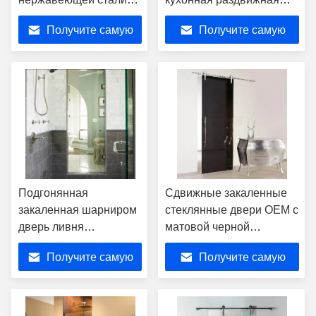
Прозрачное стекло
дверь балконная
Получите самую
Получите самую
безопасности
перегородка
Двухслойная закаленная
лучшую цену
лучшую цену
стеклянная дверь
Подгонянная
Сдвижные закаленные
закаленная шарниром
стеклянные двери OEM с
дверь ливня
матовой черной
стеклянного качания
стальной рамой
Получите самую
Получите самую
двери Frameless
одиночного стеклянная
лучшую цену
лучшую цену