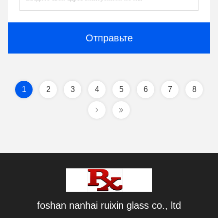
Отправьте
1
2
3
4
5
6
7
8
foshan nanhai ruixin glass co., ltd