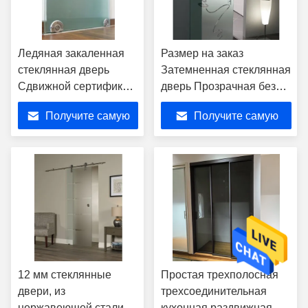
Ледяная закаленная
Размер на заказ
стеклянная дверь
Затемненная стеклянная
Сдвижной сертификат
дверь Прозрачная без
CE с комплектом
рамы для ванной
Получите самую
Получите самую
оборудования
лучшую цену
лучшую цену
12 мм стеклянные
Простая трехполосная
двери, из
трехсоединительная
нержавеющей стали
кухонная раздвижная