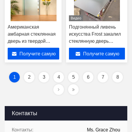
Видео
Американская
Подгонянный ливень
амбарная стеклянная
искусства Frost закалил
дверь из твердой
стеклянную дверь
стальной стали
Frameless с
Получите самую
Получите самую
отполированным
отверстием ручки
лучшую цену
лучшую цену
1
2
3
4
5
6
7
8
Контакты
Контакты:
Ms. Grace Zhou