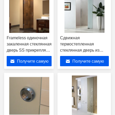
Frameless одиночная
Сдвижная
закаленная стеклянная
термостепленная
дверь SS прикрепляет
стеклянная дверь из
на петлях двери ливня
алюминиевого сплава
Получите самую
Получите самую
качания ясные
стеклянные
лучшую цену
лучшую цену