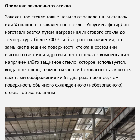
Описание закаленного стекла
Закаленное стекло также называют закаленным
стекло
¥
или ¥ полностью закаленное стекло
”
.
Упругие
с
афети
g
Ласс
изготавливается путем нагревания листового стекла до
температуры более 700 °C и быстрого охлаждения, что
замыкает внешние поверхности стекла в состоянии
высокого сжатия.и ядро или центр стекла в компенсации
напряженияЭто защитное стекло, которое используется,
когда прочность, термостойкость и безопасность являются
важными соображениями.
5
в два раза прочнее, чем
поверхность обычного охлажденного (небезопасного)
стекла той же толщины.