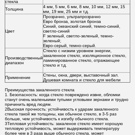
стекла
4 мм, 5 мм, 6 мм, 8 мм, 10 мм, 12 мм, 15
Толщина
мм, 19 мм, 25 мм и т.д.
Прозрачно, ультрапрозрачно
Евро бронза, золотая бронза
Синий, океанский синий, темно-синий,
Цвет
светло-синий
F зеленый, светло-зеленый, темно-
зеленый;
Евро-серый, темно-серый.
Стекло с низким уровнем энергии,
закаленное стекло, изоляционное стекло,
Производственный
ламинированное стекло, отражающее
диапазон
стекло и т.д.
Стены, окна, двери, выставочный зал.
Применение
Душевая комната и стекло для мебели
Преимущества закаленного стекла
1. Безопасность: когда стекло повреждено извне, обломки
станут очень маленькими тупыми угловыми зернами и трудно
причинить вред людям.
2Высокая прочность: устойчивость к ударам закаленного
стекла такой же толщины, как обычное стекло, в 3-5 раз
больше, чем устойчивость к изгибу обычного стекла.
3Тепловая устойчивость: закаленое стекло имеет хорошую
тепловую устойчивость, может выдерживать температуру
более чем в 3 раза выше обычного стекла, может