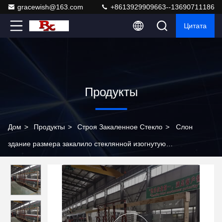
gracewish@163.com
+8613929909663--13690711186
Цитата
Продукты
Дом
>
Продукты
>
Строя Закаленное Стекло
>
Слон
здание размера закалило стеклянной изогнутую
безопасностью плоско толщину Windows 19mm