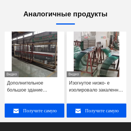
Аналогичные продукты
Видео
Видео
Дополнительное
Изогнутое низко- е
большое здание
изолировало закаленное
размера закалило
ужесточатое стекло для
стеклянное Lamianted
витрины и
Получите самую
Получите самую
огораживает толщину
замораживателя
8mm
лучшую цену
лучшую цену