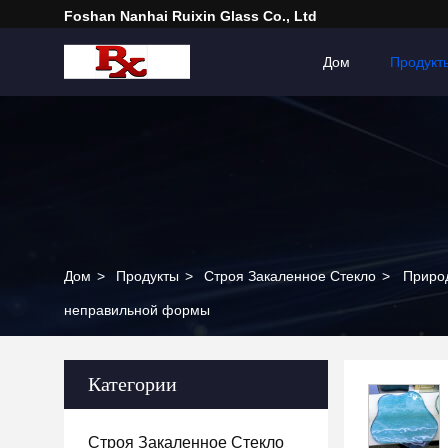
Foshan Nanhai Ruixin Glass Co., Ltd
Дом
Продукт
Дом
>
Продукты
>
Строя Закаленное Стекло
>
Природ
неправильной формы
Категории
Строя Закаленное Стекло