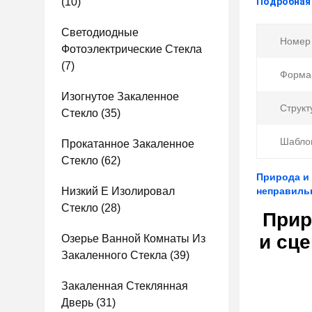
(10)
Подробная
Светодиодные
Номер
Фотоэлектрические Стекла
(7)
Форма
Изогнутое Закаленное
Структ
Стекло
(35)
Шабло
Прокатанное Закаленное
Стекло
(62)
Природа и 
Низкий E Изолировал
неправиль
Стекло
(28)
Прир
и сц
Озерье Ванной Комнаты Из
Закаленного Стекла
(39)
Закаленная Стеклянная
Дверь
(31)