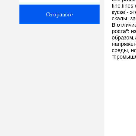
fine lines
куске - э
Отправьте
скалы, з
В отличи
роста": 
образом,
напряжен
среды, н
"промышл