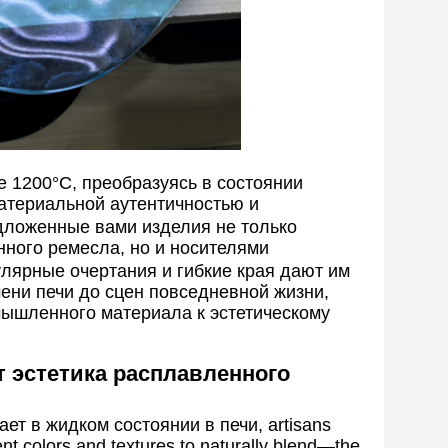
е 1200°C, преобразуясь в состоянии
атериальной аутентичностью и
ложенные вами изделия не только
нного ремесла, но и носителями
гулярные очертания и гибкие края дают им
ени печи до сцен повседневной жизни,
ышленного материала к эстетическому
т эстетика расплавленного
ет в жидком состоянии в печи, artisans
rent colors and textures to naturally blend—the