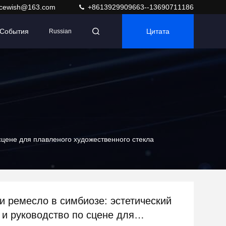
acewish@163.com
+8613929909663--13690711186
События
Цитата
Russian
сцене для плавленого художественного стекла
и ремесло в симбиозе: эстетический
 и руководство по сцене для