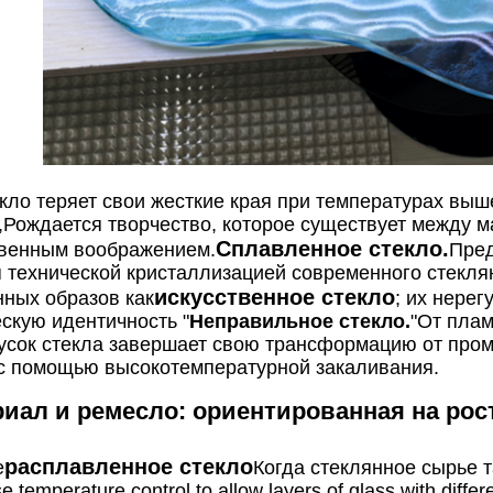
екло теряет свои жесткие края при температурах выш
,Рождается творчество, которое существует между м
Сплавленное стекло.
венным воображением.
Пред
 технической кристаллизацией современного стекля
искусственное стекло
нных образов как
; их нере
скую идентичность "
Неправильное стекло.
"От плам
усок стекла завершает свою трансформацию от пром
с помощью высокотемпературной закаливания.
ериал и ремесло: ориентированная на рос
расплавленное стекло
е
Когда стеклянное сырье та
e temperature control to allow layers of glass with diffe