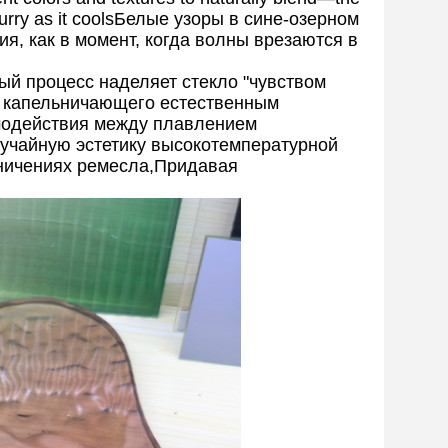
 slurry as it coolsБелые узоры в сине-озерном
ия, как в момент, когда волны врезаются в
ый процесс наделяет стекло "чувством
а, капельничающего естественным
модействия между плавлением
лучайную эстетику высокотемпературной
аничениях ремесла,Придавая