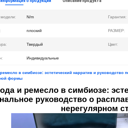
 информация о продукции
Описание продукта
 модели:
N/m
Гарантия:
:
плоский
РАЗМЕР:
ура:
Твердый
Цвет:
н:
Индивидуальные
ремесло в симбиозе: эстетический нарратив и руководство п
ной формы
ода и ремесло в симбиозе: эст
енальное руководство о распл
нерегулярном с