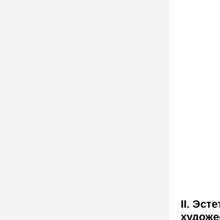
II. Эс
художе