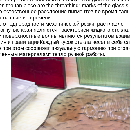
 on the tan piece are the "breathing" marks of the glass
то естественное расслоение пигментов во время таян
астывшие во времени.
е от однородности механической резки, расплавленн
изогнутые края являются траекторией жидкого стекл
и поверхностные волны являются результатом взаи
ия и гравитацииКаждый кусок стекла несет в себе с
о при этом сохраняет визуальную гармонию при огр
енным материалам" тепло ручной работы.