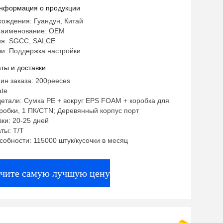
го художественного стекла
нформация о продукции
льной формы
ождения: Гуандун, Китай
наименование: OEM
я: SGCC, SAI,CE
и: Поддержка настройки
ты и доставки
ин заказа: 200peeces
ate
етали: Сумка PE + вокруг EPS FOAM + коробка для
робки, 1 ПК/CTN; Деревянный корпус порт
ки: 20-25 дней
ты: Т/Т
собности: 115000 штук/кусочки в месяц
чите самую лучшую цену