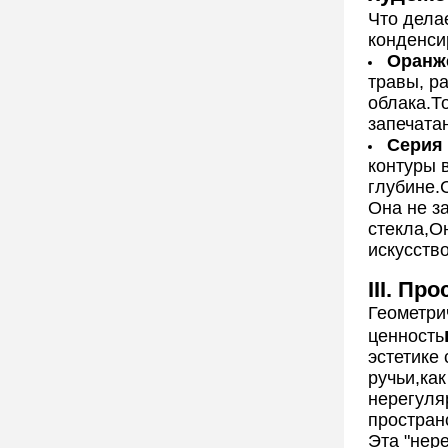
Что делае
конденси
Оранж
травы, р
облака.Т
запечатан
Серия 
контуры в
глубине.
Она не з
стекла,О
искусств
III. П
Геометри
ценность
эстетике 
ручьи,ка
нерегуля
простран
Эта "нер