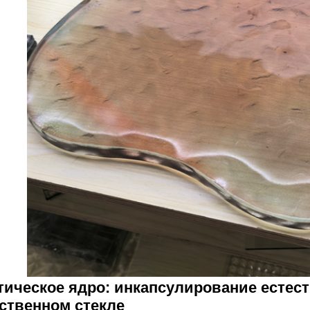
тетическое ядро: инкапсулирование естес
ственном стекле