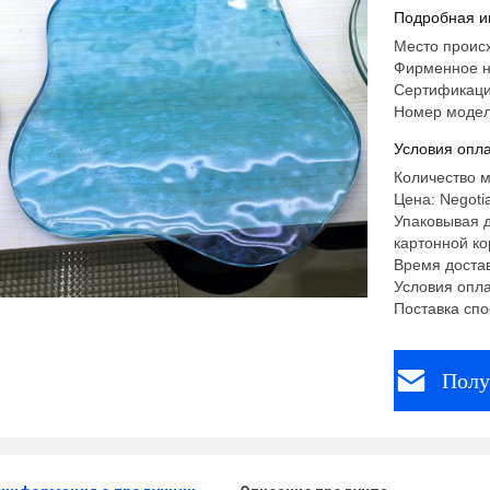
плавлено
Подробная и
неправи
Место происх
Фирменное 
Сертификаци
Номер модел
Условия опла
Количество м
Цена: Negoti
Упаковывая д
картонной ко
Время достав
Условия опла
Поставка спо
Полу