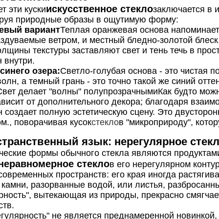
искусственное стекло
т эти куски
заключается в и
руя природные образы в ощутимую форму:
евый вариант
Теплая оранжевая основа напоминает 
аздуваемые ветром, и местный бледно-золотой блеск,
олщины текстуры заставляют свет и тень течь в прост
 внутри.
синего озера:
Светло-голубая основа - это чистая п
олн, а темный грань - это точно такой же синий отте
Свет делает "волны" полупрозрачнымиКак будто можн
ависит от дополнительного декора; благодаря взаимо
н создает полную эстетическую сцену. Это двусторо
ом., поворачивая кусок
стекло
в "микроприроду", кото
ространственный язык: нерегулярное стек
ческие формы обычного стекла являются продуктами
неравномерное стекло
в его нерегулярном конту
современных пространств: его края иногда растягиваю
к камни, разорванные водой, или листья, разбросанн
рность", вытекающая из природы, прекрасно смягча
ств.
егулярность" не является преднамеренной новинкой,