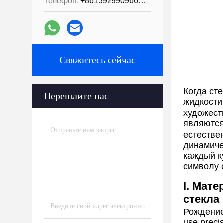
Телефон:
+8613929909663--13690711186
Свяжитесь сейчас
Когда ст
Перешлите нас
жидкости
художест
являются
естестве
динамиче
каждый к
символу 
I. Мат
стекла
Рождени
use precis