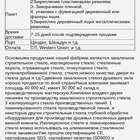
2Закрепление пластиковыми ремнями.
3- Заворачиваю пленкой.
4. упаковка с фумигацией деревянный или
Пакет
фанеры ящик.
5Закрепляю деревянный ящик металлическими
ремнями.
Время
7-15 дней после подтверждения продажи
доставки
Порт
Циндао, Шаньдун и т.д.
Оплата
T/T, Western Union, и т.д.
Основными продуктами нашей фабрики являются закаленное
строительное стекло, изоляционное стекло, стеклянные
перила, отражающее стекло, огнеупорное стекло,
пуленепробиваемое стекло, стекло низкого качества, двери из
стекла душа и т.д.Сдвижное закаленное стекло душевого зала
хорошо продается по всей странеНаша компания занимает
площадь 40 000 м2, имеет 30 000 м2 склад и
производственную мастерскую.Компания владеет двумя
линиями по производству закаленного строительного стекла,
3 изолирующего стекла производственных линий, 1
ламинированного стекла производственной линии, и
некоторые другие строительные стекла глубокой обработки
оборудования для производства душевых стеклянных дверей
ванной комнаты,Изоляционное стекло и ламинированное
стекло можно использовать на алюминиевом стеклянном
стене занавескиУже прошли сертификацию CE,
сертификацию SGS, сертификат качества ISO9001 и