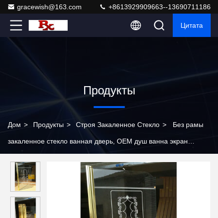
gracewish@163.com
+8613929909663--13690711186
Цитата
Продукты
Дом
>
Продукты
>
Строя Закаленное Стекло
>
Без рамы
закаленное стекло ванная дверь, OEM душ ванна экран
стекла