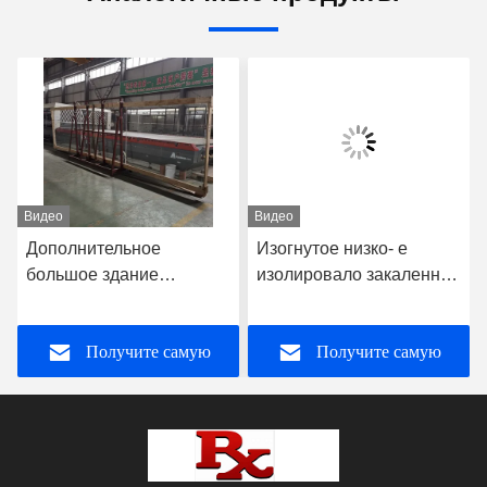
Видео
Видео
Дополнительное
Изогнутое низко- е
большое здание
изолировало закаленное
размера закалило
ужесточатое стекло для
стеклянное Lamianted
витрины и
Получите самую
Получите самую
огораживает толщину
замораживателя
8mm
лучшую цену
лучшую цену