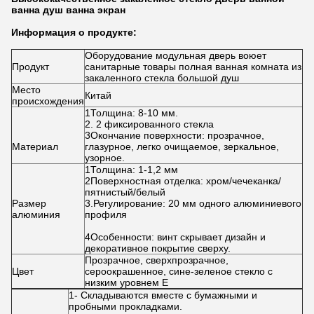
ванна душ ванна экран
Информация о продукте:
Оборудование модульная дверь воюет
Продукт
санитарные товары полная ванная комната из
закаленного стекла большой душ
Место
Китай
происхождения
1Толщина: 8-10 мм.
2. 2 фиксированного стекла
3Окончание поверхности: прозрачное,
Материал
глазурное, легко очищаемое, зеркальное,
узорное.
1Толщина: 1-1,2 мм
2Поверхностная отделка: хром/чечеканка/
пятнистый/белый
Размер
3.Регулирование: 20 мм одного алюминиевого
алюминия
профиля
4Особенности: винт скрывает дизайн и
декоративное покрытие сверху.
Прозрачное, сверхпрозрачное,
Цвет
сероокрашенное, сине-зеленое стекло с
низким уровнем E
1- Складываются вместе с бумажными и
пробными прокладками.