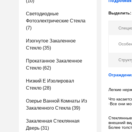
(10)
Подробная
Выделить
Светодиодные
Фотоэлектрические Стекла
(7)
Специ
Изогнутое Закаленное
Особен
Стекло
(35)
Структ
Прокатанное Закаленное
Стекло
(62)
Ограждени
Низкий E Изолировал
Стекло
(28)
Легкие нер
Что касает
Озерье Ванной Комнаты Из
·Все они мо
Закаленного Стекла
(39)
Стеклянные
Закаленная Стеклянная
внешний вид
Более толст
Дверь
(31)