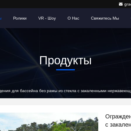
gr
ы
Ролики
VR - Шоу
О Нас
Свяжитесь Мы
Продукты
дения для бассейна без рамы из стекла с закаленными нержаве
Огражден
с закал