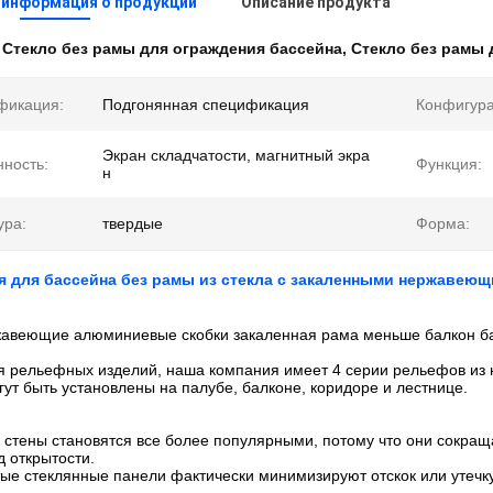
 информация о продукции
Описание продукта
:
Стекло без рамы для ограждения бассейна
,
Стекло без рамы 
фикация:
Подгонянная спецификация
Конфигура
Экран складчатости, магнитный экра
ность:
Функция:
н
ура:
твердые
Форма:
я для бассейна без рамы из стекла с закаленными нержаве
жавеющие алюминиевые скобки закаленная рама меньше балкон ба
ся рельефных изделий, наша компания имеет 4 серии рельефов из
гут быть установлены на палубе, балконе, коридоре и лестнице.
 стены становятся все более популярными, потому что они сокр
 открытости.
ые стеклянные панели фактически минимизируют отскок или утечку