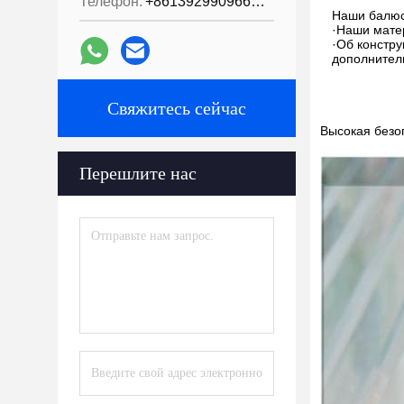
Телефон:
+8613929909663--13690711186
Наши балюс
·Наши мате
·Об констру
дополнитель
Свяжитесь сейчас
Высокая безоп
Перешлите нас