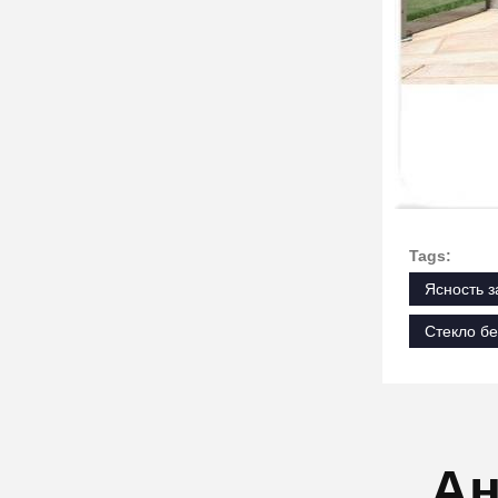
Tags:
Ясность з
Стекло б
Ан