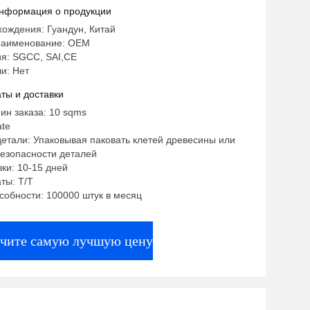
нформация о продукции
ождения: Гуандун, Китай
наименование: OEM
я: SGCC, SAI,CE
и: Нет
ты и доставки
ин заказа: 10 sqms
ate
етали: Упаковывая паковать клетей древесины или
безопасности деталей
ки: 10-15 дней
ты: T/T
собности: 100000 штук в месяц
чите самую лучшую цену