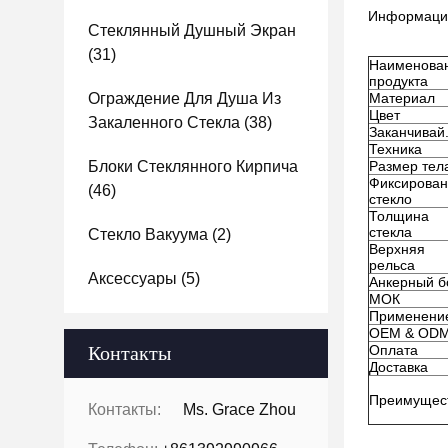
Информация
Стеклянный Душный Экран
(31)
Наименова
продукта
Ограждение Для Душа Из
Материал
Цвет
Закаленного Стекла
(38)
Заканчивай
Техника
Блоки Стеклянного Кирпича
Размер тел
Фиксирова
(46)
стекло
Толщина
стекла
Стекло Вакуума
(2)
Верхняя
рельса
Аксессуары
(5)
Анкерный б
МОК
Применени
OEM & OD
Контакты
Оплата
Доставка
Преимущес
Контакты:
Ms. Grace Zhou