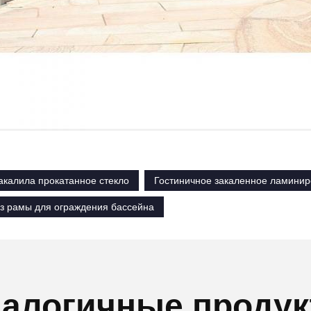
акалила прокатанное стекло
Гостиничное закаленное ламинир
ез рамы для ограждения бассейна
алогичные проду