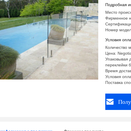
скобками
Подробная и
Место происх
Фирменное 
Сертификаци
Номер модел
Условия опла
Количество м
Цена: Negoti
Упаковывая д
переклейки 
Время достав
Условия опла
Поставка спо
Полу