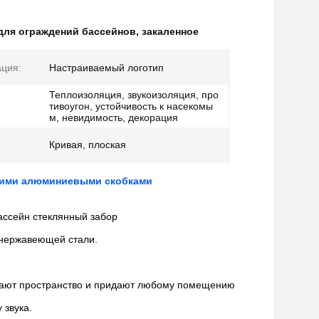
для ограждений бассейнов
,
закаленное
ция:
Настраиваемый логотип
Теплоизоляция, звукоизоляция, про
тивоугон, устойчивость к насекомы
м, невидимость, декорация
Кривая, плоская
ющими алюминиевыми скобками
ссейн стеклянный забор
 нержавеющей стали.
ащают пространство и придают любому помещению
 звука.