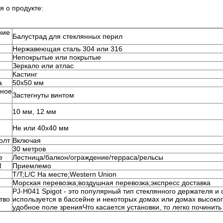
 о продукте:
ние
Балустрад для стеклянных перил
Нержавеющая сталь 304 или 316
Непокрытые или покрытые
.
Зеркало или атлас
Кастинг
а
50х50 мм
нное
Застегнуты винтом
10 мм, 12 мм
Не или 40x40 мм
олт
Включая
30 метров
е
Лестница/балкон/ограждение/терраса/рельсы
M
Приемлемо
T/T;L/C На месте;Western Union
Морская перевозка;воздушная перевозка;экспресс доставка
PJ-H041 Spigot - это популярный тип стеклянного держателя и
тво
используется в бассейне и некоторых домах или домах высоко
удобное поле зренияЧто касается установки, то легко починить 