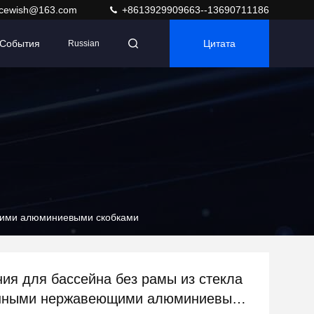
acewish@163.com
+8613929909663--13690711186
События
Цитата
Russian
ющими алюминиевыми скобками
ия для бассейна без рамы из стекла
енными нержавеющими алюминиевыми