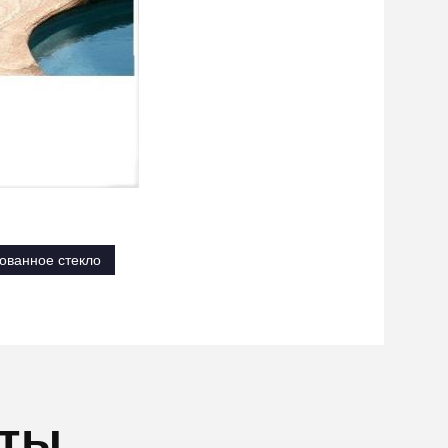
ованное стекло
кты